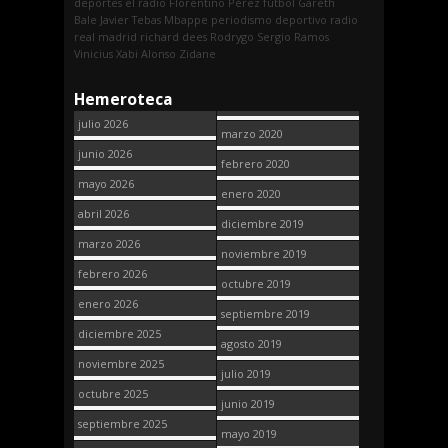
deportes
el radio
Florentino Pérez
fútbol
Gareth
Bale
Javier Tebas
Mbappe
periodismo deportivo
radio
real madrid
richard dees
Rodrygo
Sergio Ramos
Vinicius
Xabi Alonso
Zidane
Hemeroteca
julio 2026
marzo 2020
junio 2026
febrero 2020
mayo 2026
enero 2020
abril 2026
diciembre 2019
marzo 2026
noviembre 2019
febrero 2026
octubre 2019
enero 2026
septiembre 2019
diciembre 2025
agosto 2019
noviembre 2025
julio 2019
octubre 2025
junio 2019
septiembre 2025
mayo 2019