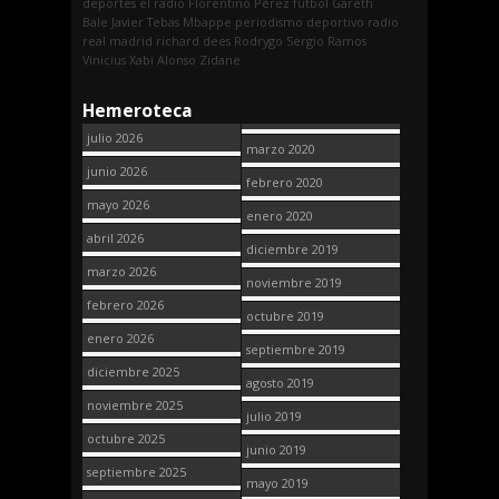
deportes
el radio
Florentino Pérez
fútbol
Gareth
Bale
Javier Tebas
Mbappe
periodismo deportivo
radio
real madrid
richard dees
Rodrygo
Sergio Ramos
Vinicius
Xabi Alonso
Zidane
Hemeroteca
julio 2026
marzo 2020
junio 2026
febrero 2020
mayo 2026
enero 2020
abril 2026
diciembre 2019
marzo 2026
noviembre 2019
febrero 2026
octubre 2019
enero 2026
septiembre 2019
diciembre 2025
agosto 2019
noviembre 2025
julio 2019
octubre 2025
junio 2019
septiembre 2025
mayo 2019