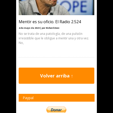
Mentir es su oficio. El Radio 2.524
4 de mayo de 2023 |
por Richard Dees
No se trata de una patología, de una pulsión
irresistible que le obligue a mentir una y otra vez.
No,
Volver arriba ↑
Paypal