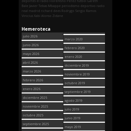
deportes
el radio
Florentino Pérez
fútbol
Gareth
Bale
Javier Tebas
Mbappe
periodismo deportivo
radio
real madrid
richard dees
Rodrygo
Sergio Ramos
Vinicius
Xabi Alonso
Zidane
Hemeroteca
julio 2026
marzo 2020
junio 2026
febrero 2020
mayo 2026
enero 2020
abril 2026
diciembre 2019
marzo 2026
noviembre 2019
febrero 2026
octubre 2019
enero 2026
septiembre 2019
diciembre 2025
agosto 2019
noviembre 2025
julio 2019
octubre 2025
junio 2019
septiembre 2025
mayo 2019