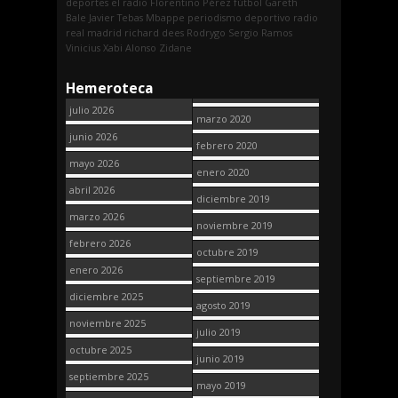
deportes
el radio
Florentino Pérez
fútbol
Gareth
Bale
Javier Tebas
Mbappe
periodismo deportivo
radio
real madrid
richard dees
Rodrygo
Sergio Ramos
Vinicius
Xabi Alonso
Zidane
Hemeroteca
julio 2026
marzo 2020
junio 2026
febrero 2020
mayo 2026
enero 2020
abril 2026
diciembre 2019
marzo 2026
noviembre 2019
febrero 2026
octubre 2019
enero 2026
septiembre 2019
diciembre 2025
agosto 2019
noviembre 2025
julio 2019
octubre 2025
junio 2019
septiembre 2025
mayo 2019