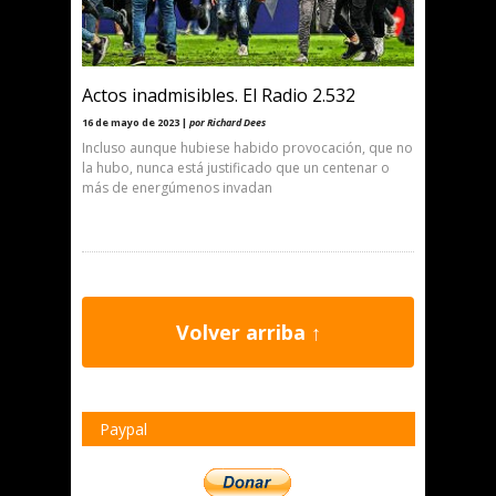
Actos inadmisibles. El Radio 2.532
16 de mayo de 2023 |
por Richard Dees
Incluso aunque hubiese habido provocación, que no
la hubo, nunca está justificado que un centenar o
más de energúmenos invadan
Volver arriba ↑
Paypal