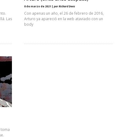
8 de marzo de 2021 |
por Richard Dees
nto.
Con apenas un año, el 26 de febrero de 2016,
llá. Las
Arturo ya apareció en la web ataviado con un
body
, toma
se.