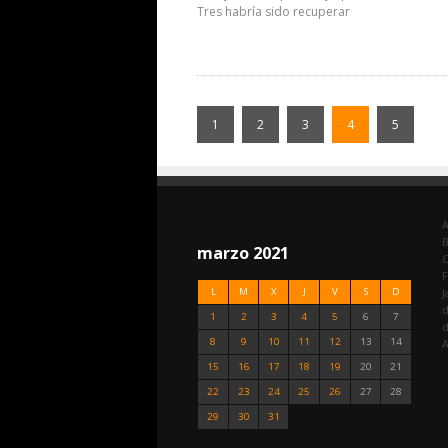
Tres habría sido recuperar
1
2
3
4
5
A
marzo 2021
C
F
L
M
X
J
V
S
D
J
d
1
2
3
4
5
6
7
8
9
10
11
12
13
14
A
15
16
17
18
19
20
21
22
23
24
25
26
27
28
29
30
31