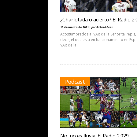
¿Charlotada o acierto? El Radio 2.
10 de marzo de 2021 |
por Richard Dees
Acostumbrados al VAR de la Señorita Pepis,
decir, el que está en funcionamiento en Espa
VAR de la
Podcast
No, no es lluvia. El Radio 2.029