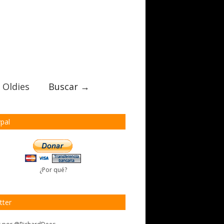
 Oldies
Buscar →
pal
¿Por qué?
tter