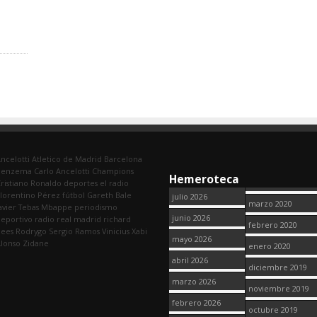
ncelotti
Atletico de Madrid
Barcelona
Benzema
Carlo Ancelotti
Champions
Hemeroteca
ristiano Ronaldo
deportes
el radio
lorentino Pérez
fútbol
Gareth Bale
julio 2026
marzo 2020
avier Tebas
Mbappe
periodismo
junio 2026
eportivo
radio
real madrid
richard
febrero 2020
dees
Rodrygo
Sergio Ramos
Vinicius
Xabi
mayo 2026
lonso
Zidane
enero 2020
abril 2026
diciembre 2019
marzo 2026
noviembre 2019
febrero 2026
octubre 2019