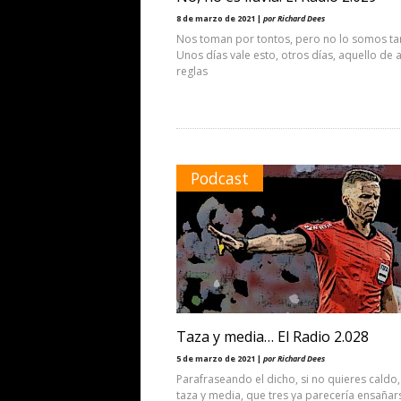
8 de marzo de 2021 |
por Richard Dees
Nos toman por tontos, pero no lo somos ta
Unos días vale esto, otros días, aquello de a
reglas
Podcast
Taza y media… El Radio 2.028
5 de marzo de 2021 |
por Richard Dees
Parafraseando el dicho, si no quieres caldo
taza y media, que tres ya parecería ensañar