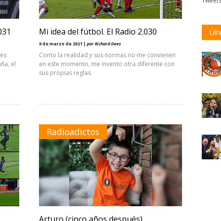
Tweet
031
Mi idea del fútbol. El Radio 2.030
Últ
9 de marzo de 2021 |
por Richard Dees
 es
Como la realidad y sus normas no me convienen
ña, el
en este momento, me invento otra diferente con
sus propias reglas.
Radioadictos
Arturo (cinco años después)