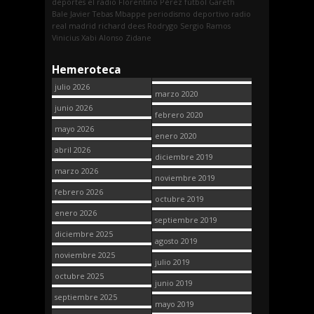
deportes
el radio
Florentino Pérez
fútbol
Gareth
Bale
Javier Tebas
Mbappe
periodismo deportivo
radio
real madrid
richard dees
Rodrygo
Sergio Ramos
Vinicius
Xabi Alonso
Zidane
Hemeroteca
julio 2026
marzo 2020
junio 2026
febrero 2020
mayo 2026
enero 2020
abril 2026
diciembre 2019
marzo 2026
noviembre 2019
febrero 2026
octubre 2019
enero 2026
septiembre 2019
diciembre 2025
agosto 2019
noviembre 2025
julio 2019
octubre 2025
junio 2019
septiembre 2025
mayo 2019