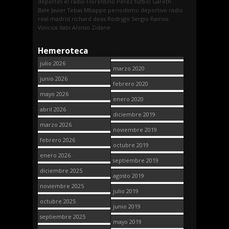
deportes
el radio
Florentino Pérez
fútbol
Gareth
Bale
Javier Tebas
Mbappe
periodismo deportivo
radio
real madrid
richard dees
Rodrygo
Sergio Ramos
Vinicius
Xabi Alonso
Zidane
Hemeroteca
julio 2026
marzo 2020
junio 2026
febrero 2020
mayo 2026
enero 2020
abril 2026
diciembre 2019
marzo 2026
noviembre 2019
febrero 2026
octubre 2019
enero 2026
septiembre 2019
diciembre 2025
agosto 2019
noviembre 2025
julio 2019
octubre 2025
junio 2019
septiembre 2025
mayo 2019