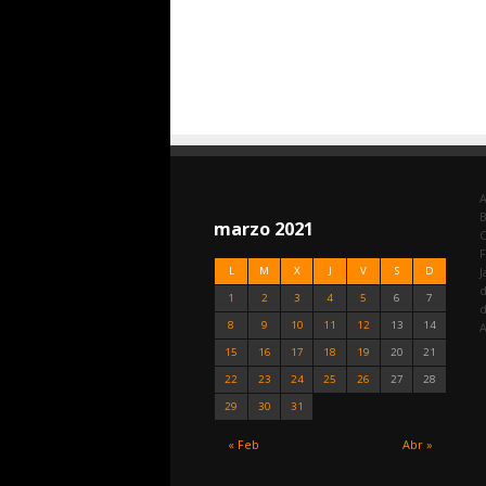
A
marzo 2021
C
F
L
M
X
J
V
S
D
J
d
1
2
3
4
5
6
7
8
9
10
11
12
13
14
A
15
16
17
18
19
20
21
22
23
24
25
26
27
28
29
30
31
« Feb
Abr »