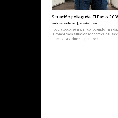
Situación peliaguda. El Radio 2.03
19 de marzo de 2021 |
por Richard Dees
Poco a poco, se siguen conociendo más da
la complicada situación económica del Barç
últimos, casualmente por boca