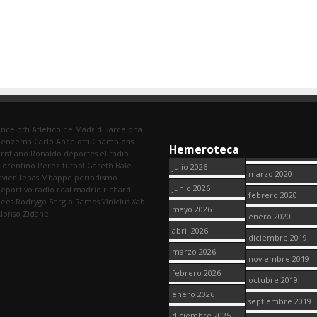
ncelotti
Atletico de Madrid
Barcelona
Benzema
Carlo Ancelotti
Champions
Hemeroteca
ristiano Ronaldo
deportes
el radio
lorentino Pérez
fútbol
Gareth Bale
julio 2026
marzo 2020
avier Tebas
Mbappe
periodismo
junio 2026
eportivo
radio
real madrid
richard
febrero 2020
dees
Rodrygo
Sergio Ramos
Vinicius
Xabi
mayo 2026
lonso
Zidane
enero 2020
abril 2026
diciembre 2019
marzo 2026
noviembre 2019
febrero 2026
octubre 2019
enero 2026
septiembre 2019
diciembre 2025