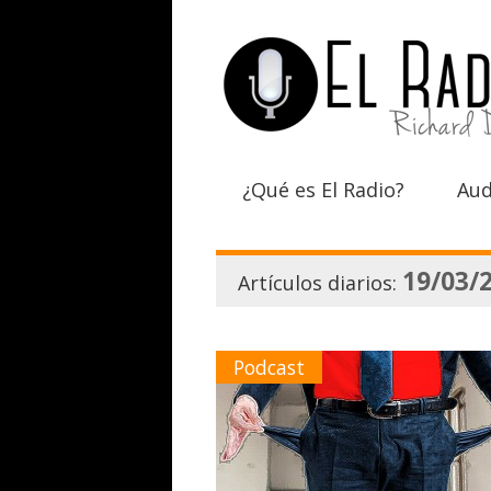
¿Qué es El Radio?
Aud
19/03/
Artículos diarios:
Podcast