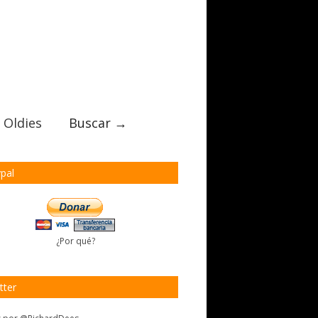
 Oldies
Buscar →
pal
¿Por qué?
tter