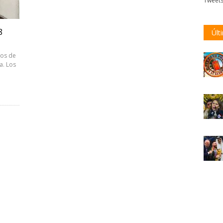
Tweet
8
Últ
tos de
a. Los