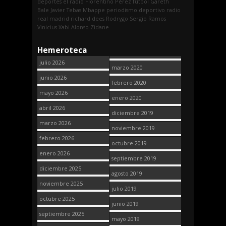
deportes
el radio
Florentino Pérez
fútbol
Gareth
Bale
Javier Tebas
Mbappe
periodismo deportivo
radio
real madrid
richard dees
Rodrygo
Sergio Ramos
Vinicius
Xabi Alonso
Zidane
Hemeroteca
julio 2026
marzo 2020
junio 2026
febrero 2020
mayo 2026
enero 2020
abril 2026
diciembre 2019
marzo 2026
noviembre 2019
febrero 2026
octubre 2019
enero 2026
septiembre 2019
diciembre 2025
agosto 2019
noviembre 2025
julio 2019
octubre 2025
junio 2019
septiembre 2025
mayo 2019