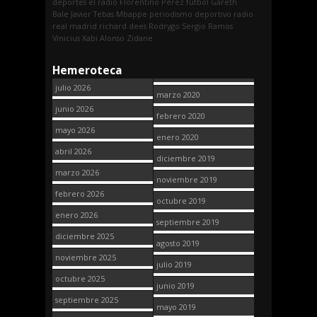
deportes
el radio
Florentino Pérez
fútbol
Gareth
Bale
Javier Tebas
Mbappe
periodismo deportivo
radio
real madrid
richard dees
Rodrygo
Sergio Ramos
Vinicius
Xabi Alonso
Zidane
Hemeroteca
julio 2026
marzo 2020
junio 2026
febrero 2020
mayo 2026
enero 2020
abril 2026
diciembre 2019
marzo 2026
noviembre 2019
febrero 2026
octubre 2019
enero 2026
septiembre 2019
diciembre 2025
agosto 2019
noviembre 2025
julio 2019
octubre 2025
junio 2019
septiembre 2025
mayo 2019