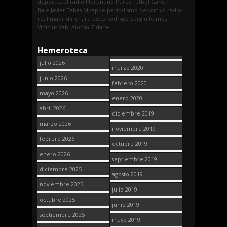
deportes
el radio
Florentino Pérez
fútbol
Gareth
Bale
Javier Tebas
Mbappe
periodismo deportivo
radio
real madrid
richard dees
Rodrygo
Sergio Ramos
Vinicius
Xabi Alonso
Zidane
Hemeroteca
julio 2026
marzo 2020
junio 2026
febrero 2020
mayo 2026
enero 2020
abril 2026
diciembre 2019
marzo 2026
noviembre 2019
febrero 2026
octubre 2019
enero 2026
septiembre 2019
diciembre 2025
agosto 2019
noviembre 2025
julio 2019
octubre 2025
junio 2019
septiembre 2025
mayo 2019