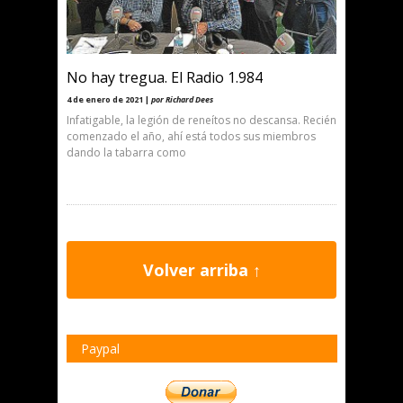
No hay tregua. El Radio 1.984
4 de enero de 2021 |
por Richard Dees
Infatigable, la legión de reneítos no descansa. Recién
comenzado el año, ahí está todos sus miembros
dando la tabarra como
Volver arriba ↑
Paypal