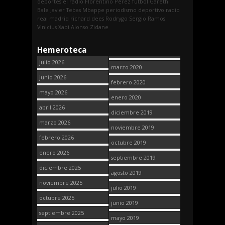
deportes
el radio
Florentino Pérez
fútbol
Gareth
Bale
Javier Tebas
Mbappe
periodismo deportivo
radio
real madrid
richard dees
Rodrygo
Sergio Ramos
Vinicius
Xabi Alonso
Zidane
Hemeroteca
julio 2026
marzo 2020
junio 2026
febrero 2020
mayo 2026
enero 2020
abril 2026
diciembre 2019
marzo 2026
noviembre 2019
febrero 2026
octubre 2019
enero 2026
septiembre 2019
diciembre 2025
agosto 2019
noviembre 2025
julio 2019
octubre 2025
junio 2019
septiembre 2025
mayo 2019