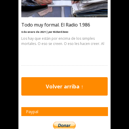
Todo muy formal. El Radio 1.986
6 de enero de 2021 |
por Richard Dees
Los hay que están por encima de los simples
mortales. O eso se creen. O eso les hacen creer. Al
Volver arriba ↑
Paypal