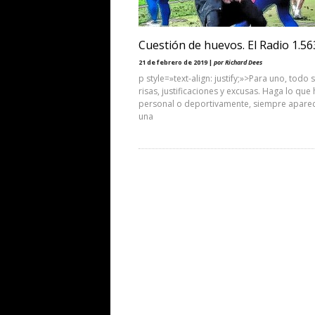
Cuestión de huevos. El Radio 1.56
21 de febrero de 2019 |
por Richard Dees
p style=»text-align: justify;»>Para uno, todo 
risas, justificaciones y excusas. Haga lo que
personal o deportivamente, siempre apare
una