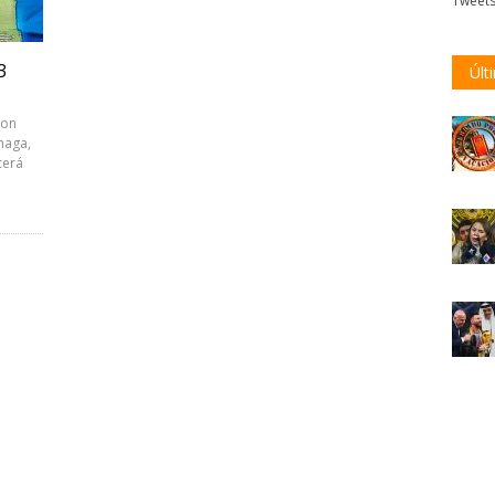
Tweet
3
Últ
son
 haga,
cerá