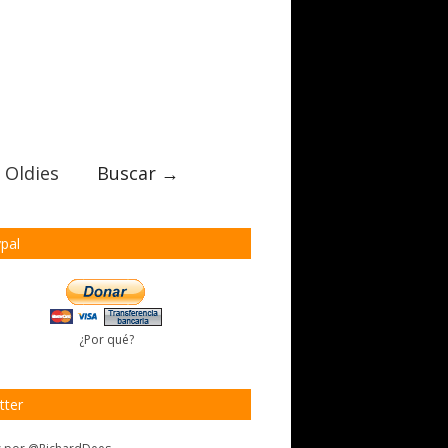
 Oldies
Buscar →
pal
¿Por qué?
tter