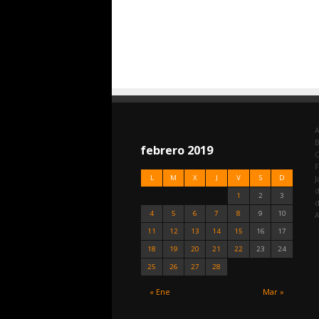
A
febrero 2019
C
F
L
M
X
J
V
S
D
J
d
1
2
3
4
5
6
7
8
9
10
A
11
12
13
14
15
16
17
18
19
20
21
22
23
24
25
26
27
28
« Ene
Mar »