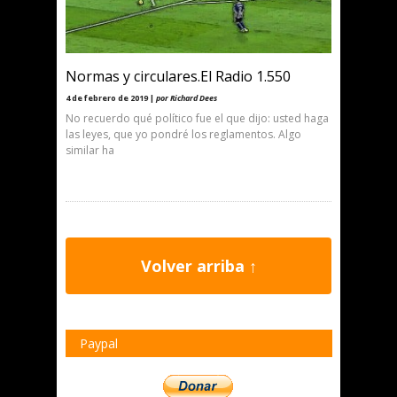
Normas y circulares.El Radio 1.550
4 de febrero de 2019 |
por Richard Dees
No recuerdo qué político fue el que dijo: usted haga
las leyes, que yo pondré los reglamentos. Algo
similar ha
Volver arriba ↑
Paypal