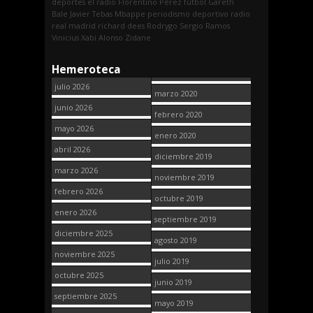
deportes
el radio
Florentino Pérez
fútbol
Gareth
Bale
Javier Tebas
Mbappe
periodismo deportivo
radio
real madrid
richard dees
Rodrygo
Sergio Ramos
Vinicius
Xabi Alonso
Zidane
Hemeroteca
julio 2026
marzo 2020
junio 2026
febrero 2020
mayo 2026
enero 2020
abril 2026
diciembre 2019
marzo 2026
noviembre 2019
febrero 2026
octubre 2019
enero 2026
septiembre 2019
diciembre 2025
agosto 2019
noviembre 2025
julio 2019
octubre 2025
junio 2019
septiembre 2025
mayo 2019