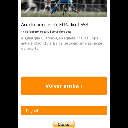
Acertó pero erró. El Radio 1.558
14 de febrero de 2019 |
por Richard Dees
Al igual que Guardiola, en aquella final de Copa
entre el Madrid y el Barça, se quejó amargamente
del acierto
Volver arriba ↑
Paypal