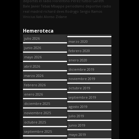
deportes
el radio
Florentino Pérez
fútbol
Gareth
Bale
Javier Tebas
Mbappe
periodismo deportivo
radio
real madrid
richard dees
Rodrygo
Sergio Ramos
Vinicius
Xabi Alonso
Zidane
Hemeroteca
julio 2026
marzo 2020
junio 2026
febrero 2020
mayo 2026
enero 2020
abril 2026
diciembre 2019
marzo 2026
noviembre 2019
febrero 2026
octubre 2019
enero 2026
septiembre 2019
diciembre 2025
agosto 2019
noviembre 2025
julio 2019
octubre 2025
junio 2019
septiembre 2025
mayo 2019