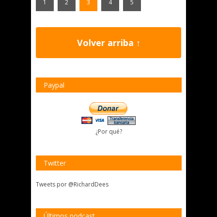
1
2
3
4
5
Volver arriba ↑
Paypal
¿Por qué?
Twitter
Tweets por @RichardDees
Últimos podcast