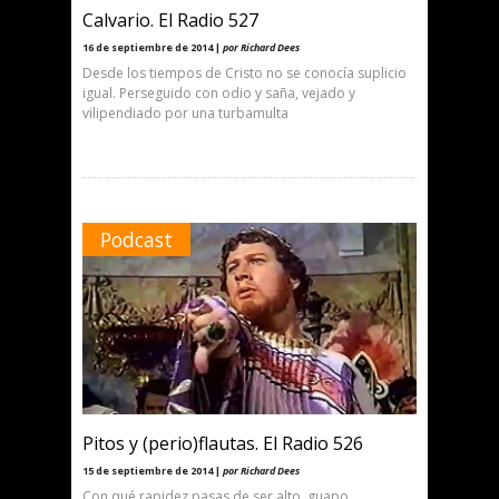
Calvario. El Radio 527
16 de septiembre de 2014 |
por Richard Dees
Desde los tiempos de Cristo no se conocía suplicio
igual. Perseguido con odio y saña, vejado y
vilipendiado por una turbamulta
Podcast
Pitos y (perio)flautas. El Radio 526
15 de septiembre de 2014 |
por Richard Dees
Con qué rapidez pasas de ser alto, guapo,