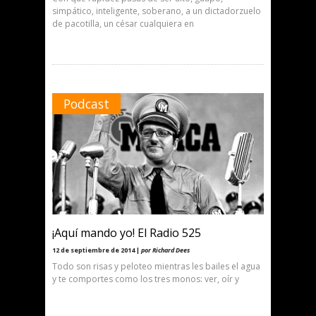
simpático, inteligente, soberano, a un dictadorzuelo
de pacotilla, un césar cualquiera en
Podcast
¡Aquí mando yo! El Radio 525
12 de septiembre de 2014 |
por Richard Dees
Todo son risas y peloteo mientras les bailes el agua
y te comportes como los tres monos: ver, oír y