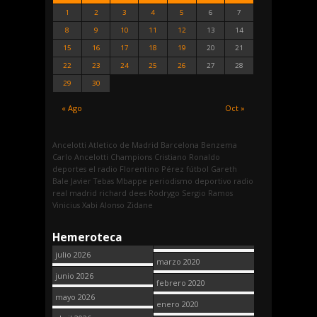
1
2
3
4
5
6
7
8
9
10
11
12
13
14
15
16
17
18
19
20
21
22
23
24
25
26
27
28
29
30
« Ago
Oct »
Ancelotti
Atletico de Madrid
Barcelona
Benzema
Carlo Ancelotti
Champions
Cristiano Ronaldo
deportes
el radio
Florentino Pérez
fútbol
Gareth
Bale
Javier Tebas
Mbappe
periodismo deportivo
radio
real madrid
richard dees
Rodrygo
Sergio Ramos
Vinicius
Xabi Alonso
Zidane
Hemeroteca
julio 2026
marzo 2020
junio 2026
febrero 2020
mayo 2026
enero 2020