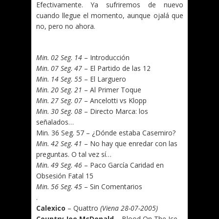
Efectivamente. Ya sufriremos de nuevo
cuando llegue el momento, aunque ojalá que
no, pero no ahora.
.
Min. 02 Seg. 14
– Introducción
Min. 07 Seg. 47
– El Partido de las 12
Min. 14 Seg. 55
– El Larguero
Min. 20 Seg. 21
– Al Primer Toque
Min. 27 Seg. 07
– Ancelotti vs Klopp
Min. 30 Seg. 08
– Directo Marca: los
señalados…
Min. 36 Seg. 57 – ¿Dónde estaba Casemiro?
Min. 42 Seg. 41
– No hay que enredar con las
preguntas. O tal vez sí…
Min. 49 Seg. 46
– Paco García Caridad en
Obsesión Fatal 15
Min. 56 Seg. 45
– Sin Comentarios
.
Calexico
– Quattro
(Viena 28-07-2005)
Country Joe McDonald
– Blood On The Ice