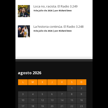
Loca no, racista. El Radio 3.249
9 de julio de 2026 | por
Richard Dees
La historia continúa. El Radio 3.248
8 de julio de 2026 | por
Richard Dees
agosto 2026
L
M
X
J
V
S
D
1
2
3
4
5
6
7
8
9
10
11
12
13
14
15
16
17
18
19
20
21
22
23