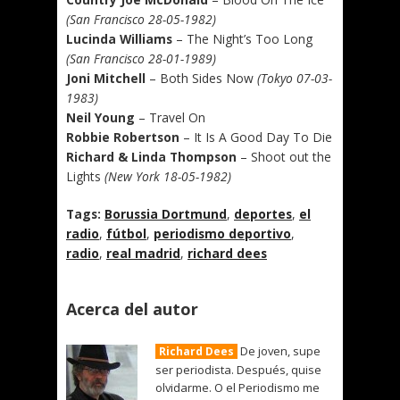
(San Francisco 28-05-1982)
Lucinda Williams
– The Night’s Too Long
(San Francisco 28-01-1989)
Joni Mitchell
– Both Sides Now
(Tokyo 07-03-
1983)
Neil Young
– Travel On
Robbie Robertson
– It Is A Good Day To Die
Richard & Linda Thompson
– Shoot out the
Lights
(New York 18-05-1982)
Tags:
Borussia Dortmund
,
deportes
,
el
radio
,
fútbol
,
periodismo deportivo
,
radio
,
real madrid
,
richard dees
Acerca del autor
De joven, supe
Richard Dees
ser periodista. Después, quise
olvidarme. O el Periodismo me