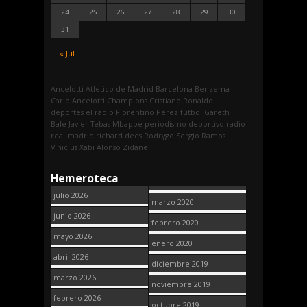
24
25
26
27
28
29
30
31
« Jul
Ancelotti
Atletico de Madrid
Barcelona
Benzema
Carlo Ancelotti
Champions
Cristiano Ronaldo
deportes
el radio
Florentino Pérez
fútbol
Gareth
Bale
Javier Tebas
Mbappe
periodismo deportivo
radio
real madrid
richard dees
Rodrygo
Sergio Ramos
Vinicius
Xabi Alonso
Zidane
Hemeroteca
julio 2026
marzo 2020
junio 2026
febrero 2020
mayo 2026
enero 2020
abril 2026
diciembre 2019
marzo 2026
noviembre 2019
febrero 2026
octubre 2019