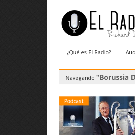
¿Qué es El Radio?
Aud
"Borussia 
Navegando
Podcast