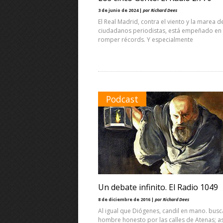
3 de junio de 2024 |
por Richard Dees
El Real Madrid, contra el viento y la marea d
ciudadanos periodistas, está empeñado en
romper récords. Y especialmente
Podcast
Un debate infinito. El Radio 1049
8 de diciembre de 2016 |
por Richard Dees
Al igual que Diógenes, candil en mano. bus
hombre honesto por las calles de Atenas; as