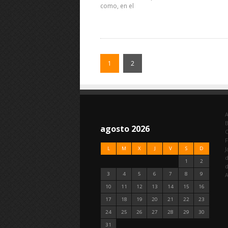
como, en el
1
2
A
agosto 2026
C
F
L
M
X
J
V
S
D
J
d
1
2
3
4
5
6
7
8
9
A
10
11
12
13
14
15
16
17
18
19
20
21
22
23
24
25
26
27
28
29
30
31