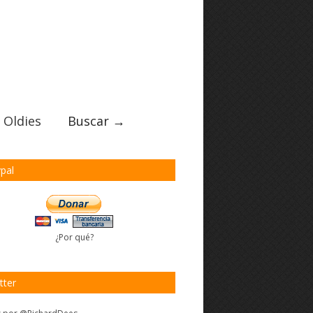
 Oldies
Buscar →
pal
¿Por qué?
tter