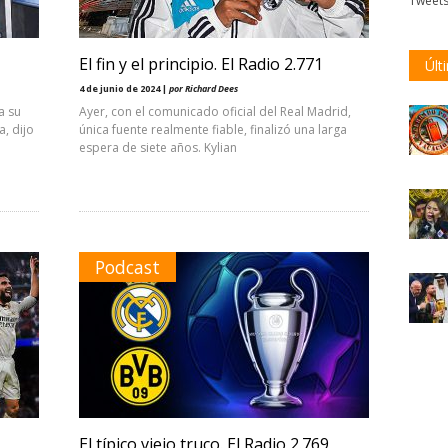
Tweet
El fin y el principio. El Radio 2.771
Últ
4 de junio de 2024 |
por Richard Dees
a su
Ayer, con el comunicado oficial del Real Madrid,
, dijo
única fuente realmente fiable, finalizó una larga
espera de siete años. Kylian
Podcast
El típico viejo truco. El Radio 2.769