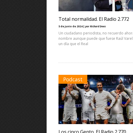
Total normalidad. El Radio 2.772
5 de junio de 2024 |
por Richard Dees
Un ciudadano periodista, no recuerdo ahor
nombre aunque puede que fuese Raúl Varela
un día que el Real
Podcast
Los cinco Gento. El Radio 2.770