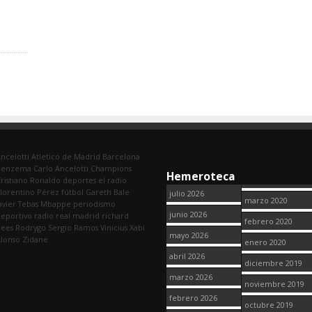
ncelotti
Atletico de Madrid
Barcelona
Benzema
Carlo Ancelotti
Champions
Hemeroteca
ristiano Ronaldo
deportes
el radio
lorentino Pérez
fútbol
Gareth Bale
julio 2026
marzo 2020
avier Tebas
Mbappe
periodismo
junio 2026
eportivo
radio
real madrid
richard
febrero 2020
dees
Rodrygo
Sergio Ramos
Vinicius
Xabi
mayo 2026
lonso
Zidane
enero 2020
abril 2026
diciembre 2019
marzo 2026
noviembre 2019
febrero 2026
octubre 2019