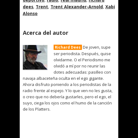
dees
,
Trent
,
Trent Alexander-Arnold
,
Xabi
Alonso
Acerca del autor
De joven, supe
Richard Dees
ser periodista. Después, quise
olvidarme. O el Periodismo me
olvidó a mí por no reunir las
dotes adecuadas: pasilleo con
navaja albaceteña oculta en el ego gigante.
Ahora disfruto poniendo a los periodistas de la
radio frente al espejo. Y lo que ven no les gusta,
o creo que no debería gustarles, pero el ego, el
suyo, ciega los ojos como el humo de la canción
de los Platters.