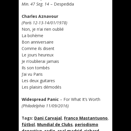
Min. 47 Seg. 14
– Despedida
Charles Aznavour
(París 12-13-14/01/1978)
Non, je n’ai rien oublié
La bohème
Bon anniversaire
Comme ils disent
Le jours heureux
Je n’oublierai jamais
Ils son tombés
J’ai vu Paris
Les deux guitares
Les plaisirs démodés
Widespread Panic
– For What It’s Worth
(Philadelphia 11/09/2016)
Tags:
Dani Carvajal
,
Franco Mastantuono
,
fútbol
,
Mundial de Clubs
,
periodismo
deportivo
,
radio
,
real madrid
,
richard