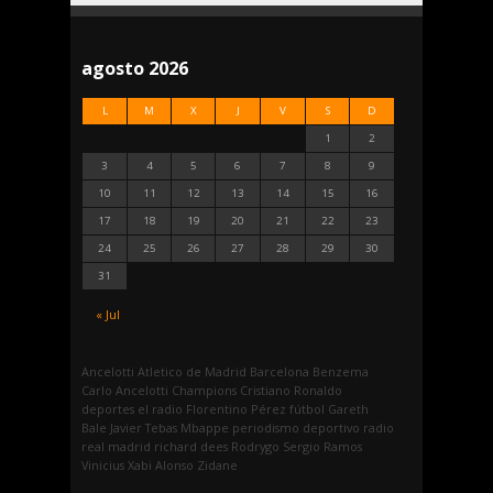
agosto 2026
L
M
X
J
V
S
D
1
2
3
4
5
6
7
8
9
10
11
12
13
14
15
16
17
18
19
20
21
22
23
24
25
26
27
28
29
30
31
« Jul
Ancelotti
Atletico de Madrid
Barcelona
Benzema
Carlo Ancelotti
Champions
Cristiano Ronaldo
deportes
el radio
Florentino Pérez
fútbol
Gareth
Bale
Javier Tebas
Mbappe
periodismo deportivo
radio
real madrid
richard dees
Rodrygo
Sergio Ramos
Vinicius
Xabi Alonso
Zidane