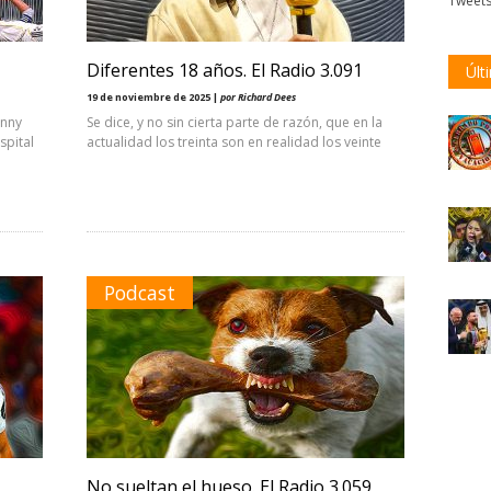
Tweet
Diferentes 18 años. El Radio 3.091
Últ
19 de noviembre de 2025 |
por Richard Dees
hnny
Se dice, y no sin cierta parte de razón, que en la
spital
actualidad los treinta son en realidad los veinte
Podcast
No sueltan el hueso. El Radio 3.059