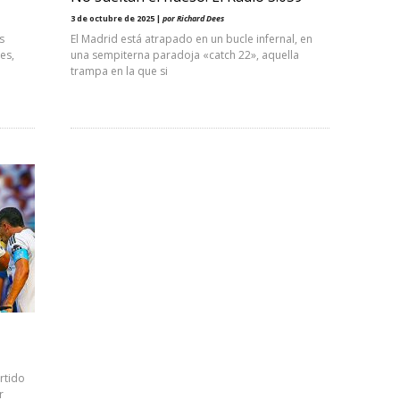
3 de octubre de 2025 |
por Richard Dees
s
El Madrid está atrapado en un bucle infernal, en
es,
una sempiterna paradoja «catch 22», aquella
trampa en la que si
rtido
r