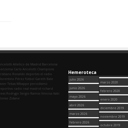
ncelotti
Atletico de Madrid
Barcelona
Benzema
Carlo Ancelotti
Champions
Hemeroteca
ristiano Ronaldo
deportes
el radio
lorentino Pérez
fútbol
Gareth Bale
julio 2026
marzo 2020
avier Tebas
Mbappe
periodismo
junio 2026
eportivo
radio
real madrid
richard
febrero 2020
dees
Rodrygo
Sergio Ramos
Vinicius
Xabi
mayo 2026
lonso
Zidane
enero 2020
abril 2026
diciembre 2019
marzo 2026
noviembre 2019
febrero 2026
octubre 2019