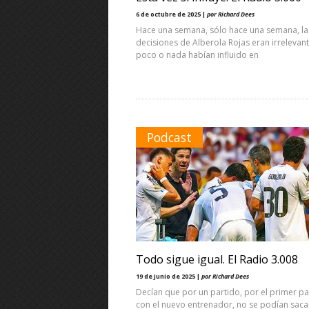
6 de octubre de 2025 |
por Richard Dees
Hace una semana, sólo hace una semana, la
decisiones de Alberola Rojas eran irrelevant
poco o nada habían influido en
Podcast
Todo sigue igual. El Radio 3.008
19 de junio de 2025 |
por Richard Dees
Decían que por un partido, por el primer pa
con el nuevo entrenador, no se podían saca