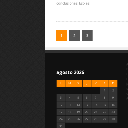
conclusiones. Eso es
1
2
3
A
agosto 2026
C
F
L
M
X
J
V
S
D
J
d
1
2
3
4
5
6
7
8
9
A
10
11
12
13
14
15
16
17
18
19
20
21
22
23
24
25
26
27
28
29
30
31