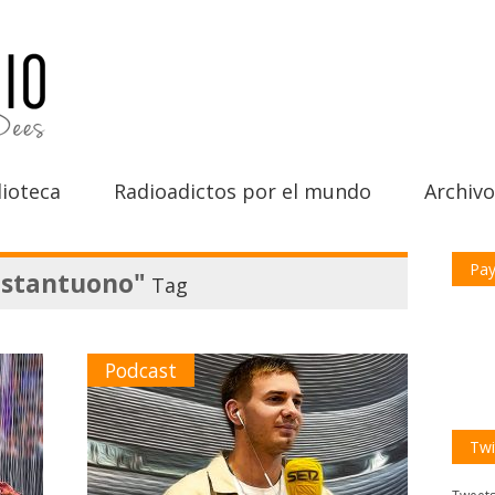
ioteca
Radioadictos por el mundo
Archivo
Pay
astantuono"
Tag
Podcast
Twi