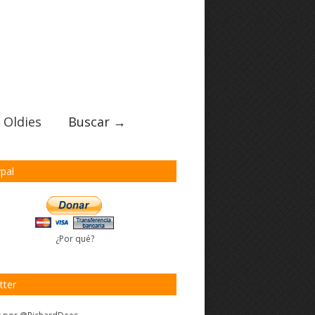
 Oldies
Buscar →
pal
¿Por qué?
tter