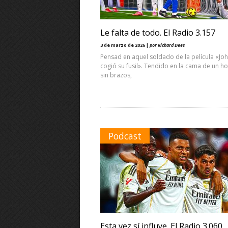
Le falta de todo. El Radio 3.157
3 de marzo de 2026 |
por Richard Dees
Pensad en aquel soldado de la película «Jo
cogió su fusil». Tendido en la cama de un ho
sin brazos,
Podcast
Esta vez sí influye. El Radio 3.060