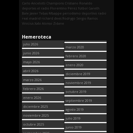
Carlo Ancelotti
Champions
Cristiano Ronaldo
deportes
el radio
Florentino Pérez
fútbol
Gareth
Bale
Javier Tebas
Mbappe
periodismo deportivo
radio
real madrid
richard dees
Rodrygo
Sergio Ramos
Vinicius
Xabi Alonso
Zidane
Hemeroteca
julio 2026
marzo 2020
junio 2026
febrero 2020
mayo 2026
enero 2020
abril 2026
diciembre 2019
marzo 2026
noviembre 2019
febrero 2026
octubre 2019
enero 2026
septiembre 2019
diciembre 2025
agosto 2019
noviembre 2025
julio 2019
octubre 2025
junio 2019