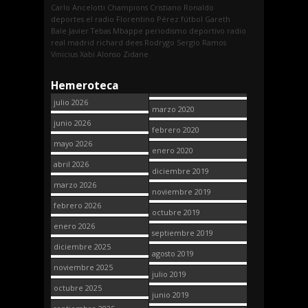
Carlo Ancelotti
Champions
Cristiano Ronaldo
deportes
el radio
Florentino Pérez
fútbol
Gareth
Bale
Javier Tebas
Mbappe
periodismo deportivo
radio
real madrid
richard dees
Rodrygo
Sergio Ramos
Vinicius
Xabi Alonso
Zidane
Hemeroteca
julio 2026
marzo 2020
junio 2026
febrero 2020
mayo 2026
enero 2020
abril 2026
diciembre 2019
marzo 2026
noviembre 2019
febrero 2026
octubre 2019
enero 2026
septiembre 2019
diciembre 2025
agosto 2019
noviembre 2025
julio 2019
octubre 2025
junio 2019