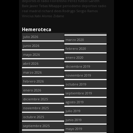
deportes
el radio
Florentino Pérez
fútbol
Gareth
Bale
Javier Tebas
Mbappe
periodismo deportivo
radio
real madrid
richard dees
Rodrygo
Sergio Ramos
Vinicius
Xabi Alonso
Zidane
Hemeroteca
julio 2026
marzo 2020
junio 2026
febrero 2020
mayo 2026
enero 2020
abril 2026
diciembre 2019
marzo 2026
noviembre 2019
febrero 2026
octubre 2019
enero 2026
septiembre 2019
diciembre 2025
agosto 2019
noviembre 2025
julio 2019
octubre 2025
junio 2019
septiembre 2025
mayo 2019