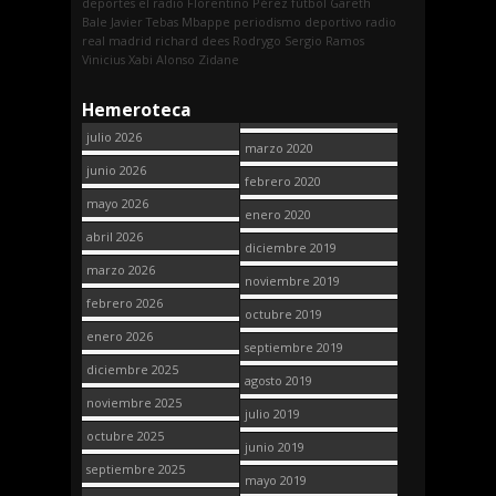
deportes
el radio
Florentino Pérez
fútbol
Gareth
Bale
Javier Tebas
Mbappe
periodismo deportivo
radio
real madrid
richard dees
Rodrygo
Sergio Ramos
Vinicius
Xabi Alonso
Zidane
Hemeroteca
julio 2026
marzo 2020
junio 2026
febrero 2020
mayo 2026
enero 2020
abril 2026
diciembre 2019
marzo 2026
noviembre 2019
febrero 2026
octubre 2019
enero 2026
septiembre 2019
diciembre 2025
agosto 2019
noviembre 2025
julio 2019
octubre 2025
junio 2019
septiembre 2025
mayo 2019