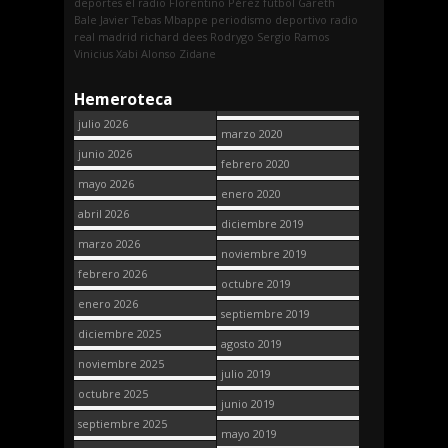
deportes
el radio
Florentino Pérez
fútbol
Gareth
Bale
Javier Tebas
Mbappe
periodismo deportivo
radio
real madrid
richard dees
Rodrygo
Sergio Ramos
Vinicius
Xabi Alonso
Zidane
Hemeroteca
julio 2026
marzo 2020
junio 2026
febrero 2020
mayo 2026
enero 2020
abril 2026
diciembre 2019
marzo 2026
noviembre 2019
febrero 2026
octubre 2019
enero 2026
septiembre 2019
diciembre 2025
agosto 2019
noviembre 2025
julio 2019
octubre 2025
junio 2019
septiembre 2025
mayo 2019