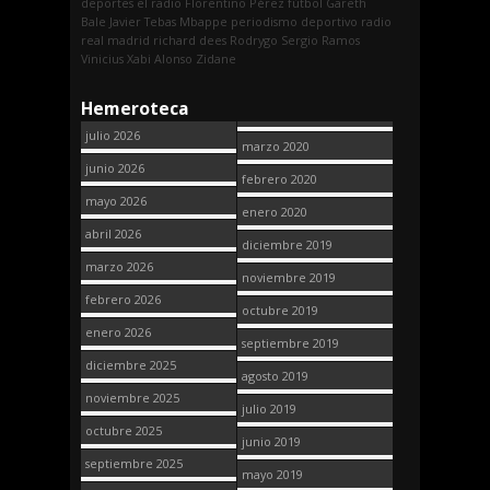
deportes
el radio
Florentino Pérez
fútbol
Gareth
Bale
Javier Tebas
Mbappe
periodismo deportivo
radio
real madrid
richard dees
Rodrygo
Sergio Ramos
Vinicius
Xabi Alonso
Zidane
Hemeroteca
julio 2026
marzo 2020
junio 2026
febrero 2020
mayo 2026
enero 2020
abril 2026
diciembre 2019
marzo 2026
noviembre 2019
febrero 2026
octubre 2019
enero 2026
septiembre 2019
diciembre 2025
agosto 2019
noviembre 2025
julio 2019
octubre 2025
junio 2019
septiembre 2025
mayo 2019