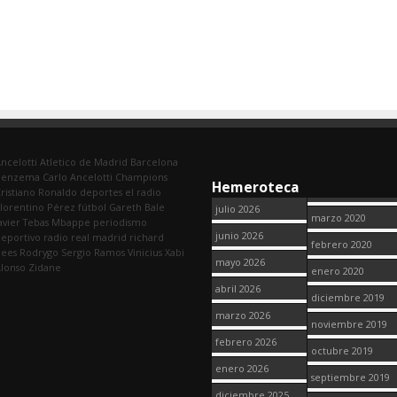
ncelotti
Atletico de Madrid
Barcelona
Benzema
Carlo Ancelotti
Champions
Hemeroteca
ristiano Ronaldo
deportes
el radio
lorentino Pérez
fútbol
Gareth Bale
julio 2026
marzo 2020
avier Tebas
Mbappe
periodismo
junio 2026
eportivo
radio
real madrid
richard
febrero 2020
dees
Rodrygo
Sergio Ramos
Vinicius
Xabi
mayo 2026
lonso
Zidane
enero 2020
abril 2026
diciembre 2019
marzo 2026
noviembre 2019
febrero 2026
octubre 2019
enero 2026
septiembre 2019
diciembre 2025