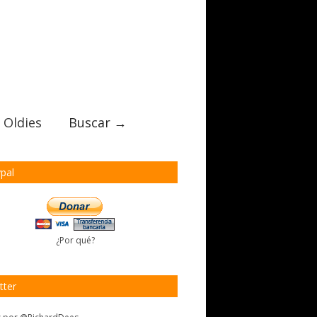
 Oldies
Buscar →
pal
¿Por qué?
tter