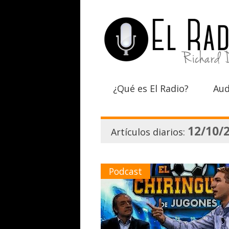
¿Qué es El Radio?
Aud
12/10/
Artículos diarios:
Podcast