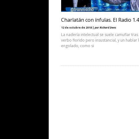
Charlatán con ínfulas. El Radio 1.
12 de octubre de 2018 |
por Richard Dees
La nadería intelectual se suele camuflar tras
verbo florido pero insustancial, y un hablar 
engolado, como si