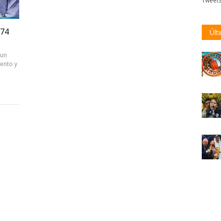
Tweet
474
Últ
 un
lento y