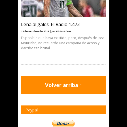
Leña al galés. El Radio 1.473
11 de octubre de 2018 |
por Richard Dees
Es posible que haya existido, pero, después de Jose
Mourinho, no recuerdo una campaña de acoso y
derribo tan brutal
Volver arriba ↑
Paypal