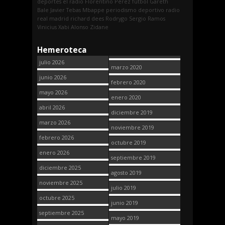
deportes
el radio
Florentino Pérez
fútbol
Gareth
Bale
Javier Tebas
Mbappe
periodismo deportivo
radio
real madrid
richard dees
Rodrygo
Sergio Ramos
Vinicius
Xabi Alonso
Zidane
Hemeroteca
julio 2026
marzo 2020
junio 2026
febrero 2020
mayo 2026
enero 2020
abril 2026
diciembre 2019
marzo 2026
noviembre 2019
febrero 2026
octubre 2019
enero 2026
septiembre 2019
diciembre 2025
agosto 2019
noviembre 2025
julio 2019
octubre 2025
junio 2019
septiembre 2025
mayo 2019