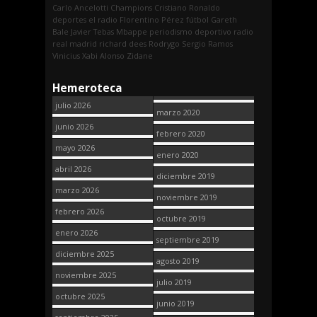
Carlo Ancelotti
Champions
Cristiano Ronaldo
deportes
el radio
Florentino Pérez
fútbol
Gareth
Bale
Javier Tebas
Mbappe
periodismo deportivo
radio
real madrid
richard dees
Rodrygo
Sergio Ramos
Vinicius
Xabi Alonso
Zidane
Hemeroteca
julio 2026
marzo 2020
junio 2026
febrero 2020
mayo 2026
enero 2020
abril 2026
diciembre 2019
marzo 2026
noviembre 2019
febrero 2026
octubre 2019
enero 2026
septiembre 2019
diciembre 2025
agosto 2019
noviembre 2025
julio 2019
octubre 2025
junio 2019