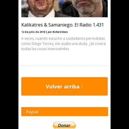
Kalikatres & Samaniego. El Radio 1.431
12 de julio de 2018 |
por Richard Dees
A veces, cuando escucho a ciudadanos periodistas
como Diego Torres, me asalta una duda. ¿Se creerá
todas las cosas inverosímiles
Volver arriba ↑
Paypal