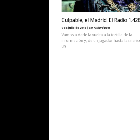
Culpable, el Madrid. El Radio 1.42
9 de julio de 2018 |
por Richard Dees
Vamos a darle la vuelta a la tortilla de la
información y, de un jugador hasta las naric
un