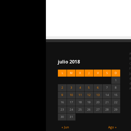
A
julio 2018
C
F
L
M
X
J
V
S
D
J
d
1
2
3
4
5
6
7
8
A
9
10
11
12
13
14
15
16
17
18
19
20
21
22
23
24
25
26
27
28
29
30
31
« Jun
Ago »