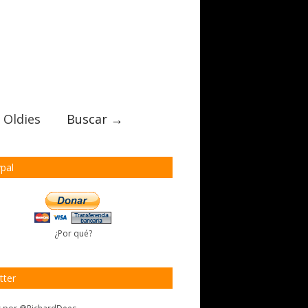
 Oldies
Buscar →
pal
¿Por qué?
tter