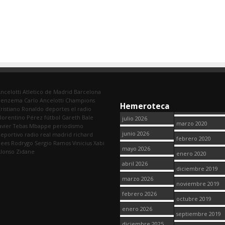
ncelotti
Atletico de Madrid
Barcelona
Benzema
Carlo Ancelotti
Champions
Hemeroteca
ristiano Ronaldo
deportes
el radio
lorentino Pérez
fútbol
Gareth Bale
julio 2026
marzo 2020
avier Tebas
Mbappe
periodismo
junio 2026
eportivo
radio
real madrid
richard
febrero 2020
dees
Rodrygo
Sergio Ramos
Vinicius
Xabi
mayo 2026
lonso
Zidane
enero 2020
abril 2026
diciembre 2019
marzo 2026
noviembre 2019
febrero 2026
octubre 2019
enero 2026
septiembre 2019
diciembre 2025