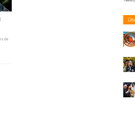
Tweet
8
Últ
es de