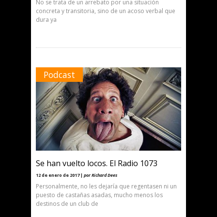
No se trata de un arrebato por una situación
concreta y transitoria, sino de un acoso verbal que
dura ya
Podcast
Se han vuelto locos. El Radio 1073
12 de enero de 2017 |
por Richard Dees
Personalmente, no les dejaría que regentasen ni un
puesto de castañas asadas, mucho menos los
destinos de un club de