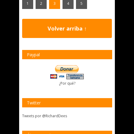
1
2
3
4
5
Volver arriba ↑
Paypal
¿Por qué?
Twitter
Tweets por @RichardDees