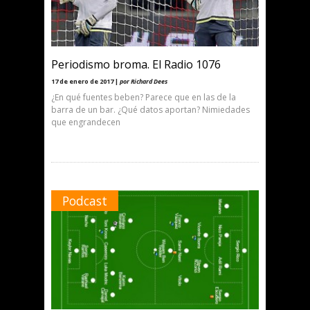
Periodismo broma. El Radio 1076
17 de enero de 2017 |
por Richard Dees
¿En qué fuentes beben? Parece que en las de la
barra de un bar. ¿Qué datos aportan? Nimiedades
que engrandecen
Podcast