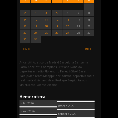
1
2
3
4
5
6
7
8
9
10
11
12
13
14
15
16
17
18
19
20
21
22
23
24
25
26
27
28
29
30
31
« Dic
Feb »
Ancelotti
Atletico de Madrid
Barcelona
Benzema
Carlo Ancelotti
Champions
Cristiano Ronaldo
deportes
el radio
Florentino Pérez
fútbol
Gareth
Bale
Javier Tebas
Mbappe
periodismo deportivo
radio
real madrid
richard dees
Rodrygo
Sergio Ramos
Vinicius
Xabi Alonso
Zidane
Hemeroteca
julio 2026
marzo 2020
junio 2026
febrero 2020