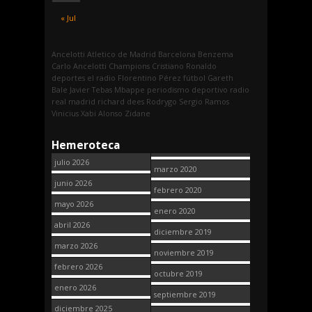
« Jul
Ancelotti
Atletico de Madrid
Barcelona
Benzema
Carlo Ancelotti
Champions
Cristiano Ronaldo
deportes
el radio
Florentino Pérez
fútbol
Gareth
Bale
Javier Tebas
Mbappe
periodismo deportivo
radio
real madrid
richard dees
Rodrygo
Sergio Ramos
Vinicius
Xabi Alonso
Zidane
Hemeroteca
julio 2026
marzo 2020
junio 2026
febrero 2020
mayo 2026
enero 2020
abril 2026
diciembre 2019
marzo 2026
noviembre 2019
febrero 2026
octubre 2019
enero 2026
septiembre 2019
diciembre 2025