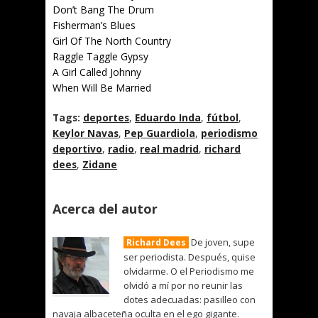
Don’t Bang The Drum
Fisherman’s Blues
Girl Of The North Country
Raggle Taggle Gypsy
A Girl Called Johnny
When Will Be Married
Tags:
deportes
,
Eduardo Inda
,
fútbol
,
Keylor Navas
,
Pep Guardiola
,
periodismo
deportivo
,
radio
,
real madrid
,
richard
dees
,
Zidane
Acerca del autor
De joven, supe
Richard Dees
ser periodista. Después, quise
olvidarme. O el Periodismo me
olvidó a mí por no reunir las
dotes adecuadas: pasilleo con
navaja albaceteña oculta en el ego gigante.