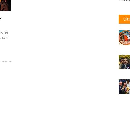
Tweet
3
Últ
no se
saber