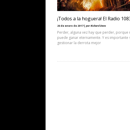
¡Todos a la hoguera! El Radio 108
26 de enero de 2017 |
por Richard Dees
Perder, alguna vez hay que perder, porque 
puede ganar eternamente. Y es importante 
gestionar la derrota mejor