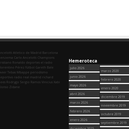
ncelotti
Atletico de Madrid
Barcelona
Benzema
Carlo Ancelotti
Champions
Hemeroteca
ristiano Ronaldo
deportes
el radio
lorentino Pérez
fútbol
Gareth Bale
julio 2026
marzo 2020
avier Tebas
Mbappe
periodismo
junio 2026
eportivo
radio
real madrid
richard
febrero 2020
dees
Rodrygo
Sergio Ramos
Vinicius
Xabi
mayo 2026
lonso
Zidane
enero 2020
abril 2026
diciembre 2019
marzo 2026
noviembre 2019
febrero 2026
octubre 2019
enero 2026
septiembre 2019
diciembre 2025