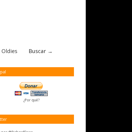
 Oldies
Buscar →
pal
¿Por qué?
tter