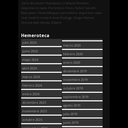
Carlo Ancelotti
Champions
Cristiano Ronaldo
deportes
el radio
Florentino Pérez
fútbol
Gareth
Bale
Javier Tebas
Mbappe
periodismo deportivo
radio
real madrid
richard dees
Rodrygo
Sergio Ramos
Vinicius
Xabi Alonso
Zidane
Hemeroteca
julio 2026
marzo 2020
junio 2026
febrero 2020
mayo 2026
enero 2020
abril 2026
diciembre 2019
marzo 2026
noviembre 2019
febrero 2026
octubre 2019
enero 2026
septiembre 2019
diciembre 2025
agosto 2019
noviembre 2025
julio 2019
octubre 2025
junio 2019