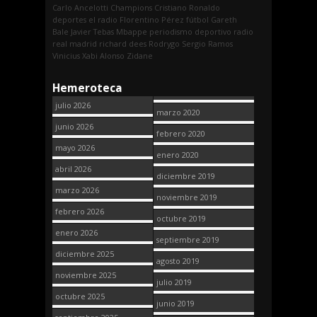
Carlo Ancelotti
Champions
Cristiano Ronaldo
deportes
el radio
Florentino Pérez
fútbol
Gareth
Bale
Javier Tebas
Mbappe
periodismo deportivo
radio
real madrid
richard dees
Rodrygo
Sergio Ramos
Vinicius
Xabi Alonso
Zidane
Hemeroteca
julio 2026
marzo 2020
junio 2026
febrero 2020
mayo 2026
enero 2020
abril 2026
diciembre 2019
marzo 2026
noviembre 2019
febrero 2026
octubre 2019
enero 2026
septiembre 2019
diciembre 2025
agosto 2019
noviembre 2025
julio 2019
octubre 2025
junio 2019