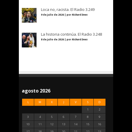
Loca no, racista. El Radio 3.249
9 de julio de 2026 | por
Richard Dees
La historia continúa. El Radio 3.248
8 de julio de 2026 | por
Richard Dees
agosto 2026
L
M
X
J
V
S
D
1
2
3
4
5
6
7
8
9
10
11
12
13
14
15
16
17
18
19
20
21
22
23