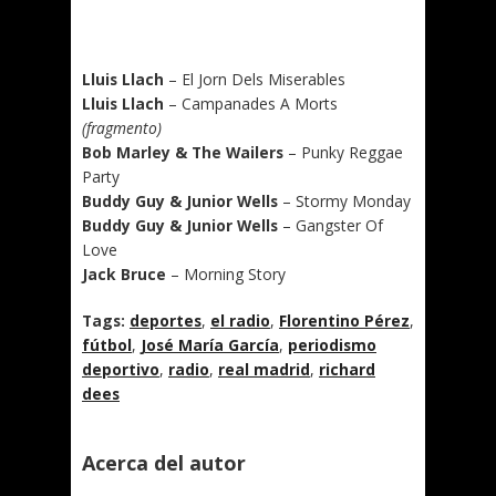
Lluis Llach
– El Jorn Dels Miserables
Lluis Llach
– Campanades A Morts
(fragmento)
Bob Marley & The Wailers
– Punky Reggae
Party
Buddy Guy & Junior Wells
– Stormy Monday
Buddy Guy & Junior Wells
– Gangster Of
Love
Jack Bruce
– Morning Story
Tags:
deportes
,
el radio
,
Florentino Pérez
,
fútbol
,
José María García
,
periodismo
deportivo
,
radio
,
real madrid
,
richard
dees
Acerca del autor