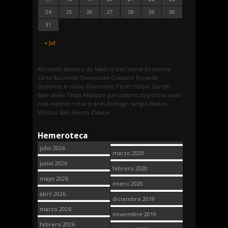
24
25
26
27
28
29
30
31
« Jul
Ancelotti
Atletico de Madrid
Barcelona
Benzema
Carlo Ancelotti
Champions
Cristiano Ronaldo
deportes
el radio
Florentino Pérez
fútbol
Gareth
Bale
Javier Tebas
Mbappe
periodismo deportivo
radio
real madrid
richard dees
Rodrygo
Sergio Ramos
Vinicius
Xabi Alonso
Zidane
Hemeroteca
julio 2026
marzo 2020
junio 2026
febrero 2020
mayo 2026
enero 2020
abril 2026
diciembre 2019
marzo 2026
noviembre 2019
febrero 2026