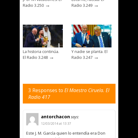
→
→
Radio 3.250
Radio 3.249
La historia continúa.
Y nadie se planta. El
→
→
El Radio 3.248
Radio 3.247
3 Responses to
El Maestro Ciruela. El
Radio 417
antorchacon
says:
12/03/2014 at 13:37
Este J. M. García quien lo entendía era Don