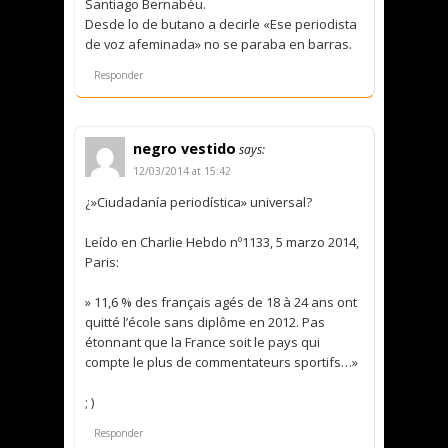
Santiago Bernabéu.
Desde lo de butano a decirle «Ese periodista
de voz afeminada» no se paraba en barras.
Responder
negro vestido
says:
12/03/2014 at 15:42
¿»Ciudadanía periodística» universal?
Leído en Charlie Hebdo nº1133, 5 marzo 2014,
Paris:
» 11,6 % des français agés de 18 à 24 ans ont
quitté l’école sans diplôme en 2012. Pas
étonnant que la France soit le pays qui
compte le plus de commentateurs sportifs…»
; )
Responder