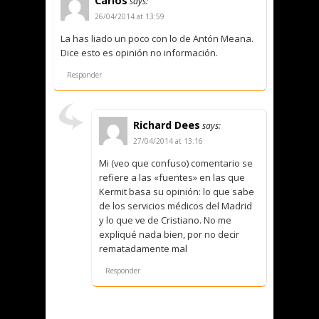
Carlos
says:
26/04/2014 at 13:59
La has liado un poco con lo de Antón Meana.
Dice esto es opinión no información.
Responder
Richard Dees
says:
27/04/2014 at 13:16
Mi (veo que confuso) comentario se
refiere a las «fuentes» en las que
Kermit basa su opinión: lo que sabe
de los servicios médicos del Madrid
y lo que ve de Cristiano. No me
expliqué nada bien, por no decir
rematadamente mal
Responder