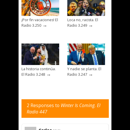
¡Por fin vacaciones! El
Loca no, racista. El
→
→
Radio 3.250
Radio 3.249
La historia continúa.
Y nadie se planta. El
→
→
El Radio 3.248
Radio 3.247
2 Responses to
Winter Is Coming. El
Radio 447