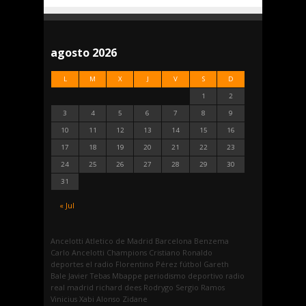
agosto 2026
L
M
X
J
V
S
D
1
2
3
4
5
6
7
8
9
10
11
12
13
14
15
16
17
18
19
20
21
22
23
24
25
26
27
28
29
30
31
« Jul
Ancelotti
Atletico de Madrid
Barcelona
Benzema
Carlo Ancelotti
Champions
Cristiano Ronaldo
deportes
el radio
Florentino Pérez
fútbol
Gareth
Bale
Javier Tebas
Mbappe
periodismo deportivo
radio
real madrid
richard dees
Rodrygo
Sergio Ramos
Vinicius
Xabi Alonso
Zidane