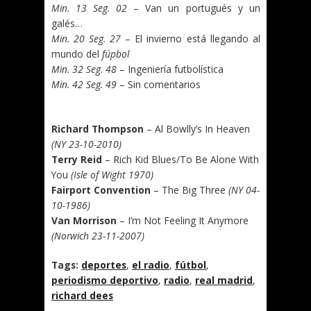
Min. 13 Seg. 02
– Van un portugués y un
galés…
Min. 20 Seg. 27
– El invierno está llegando al
mundo del
fúpbol
Min. 32 Seg. 48
– Ingeniería futbolística
Min. 42 Seg. 49
– Sin comentarios
.
Richard Thompson
– Al Bowlly’s In Heaven
(NY 23-10-2010)
Terry Reid
– Rich Kid Blues/To Be Alone With
You
(Isle of Wight 1970)
Fairport Convention
– The Big Three
(NY 04-
10-1986)
Van Morrison
– I’m Not Feeling It Anymore
(Norwich 23-11-2007)
Tags:
deportes
,
el radio
,
fútbol
,
periodismo deportivo
,
radio
,
real madrid
,
richard dees