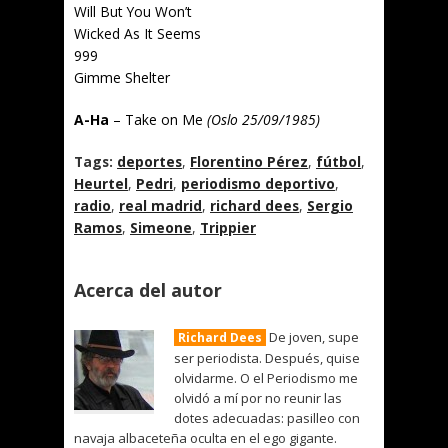
Will But You Won’t
Wicked As It Seems
999
Gimme Shelter
A-Ha
– Take on Me
(Oslo 25/09/1985)
Tags:
deportes
,
Florentino Pérez
,
fútbol
,
Heurtel
,
Pedri
,
periodismo deportivo
,
radio
,
real madrid
,
richard dees
,
Sergio
Ramos
,
Simeone
,
Trippier
Acerca del autor
De joven, supe
Richard Dees
ser periodista. Después, quise
olvidarme. O el Periodismo me
olvidó a mí por no reunir las
dotes adecuadas: pasilleo con
navaja albaceteña oculta en el ego gigante.