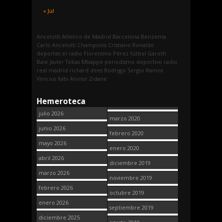
« Jul
Ancelotti
Atletico de Madrid
Barcelona
Benzema
Carlo Ancelotti
Champions
Cristiano Ronaldo
deportes
el radio
Florentino Pérez
fútbol
Gareth
Bale
Javier Tebas
Mbappe
periodismo deportivo
radio
real madrid
richard dees
Rodrygo
Sergio Ramos
Vinicius
Xabi Alonso
Zidane
Hemeroteca
julio 2026
marzo 2020
junio 2026
febrero 2020
mayo 2026
enero 2020
abril 2026
diciembre 2019
marzo 2026
noviembre 2019
febrero 2026
octubre 2019
enero 2026
septiembre 2019
diciembre 2025