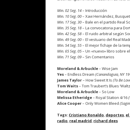
.
Min. 02 Seg. 14
– Introducción
Min. 10 Seg. 00
– Xavi Hernández, Busque
Min. 17 Seg. 30
– Bale en el partido Real 
Min. 35 Seg. 18
– La convocatoria para Do
Min. 42 Seg. 58
– El ruido arbitral según So
Min. 49 Seg. 00
– El vestuario del Real Madr
Min. 54 Seg. 55
– El mejor fichaje de la te
Min. 65 Seg. 05
– Un «nuevo» libro sobre e
Min. 71 Seg. 09
– Sin Comentarios
.
Moreland & Arbuckle
– Wise Jam
Yes
– Endless Dream
(Canandaguia, NY 19
James Taylor
– How Sweet It Is
(To Be Lov
Tom Waits
– Tom Traubert’s Blues ‘Waltz
Moreland & Arbuckle
– So Low
Melissa Etheridge
– Royal Station 4/16
Alice Cooper
– Only Women Bleed
(Sagi
Tags:
Cristiano Ronaldo
,
deportes
,
el
radio
,
real madrid
,
richard dees