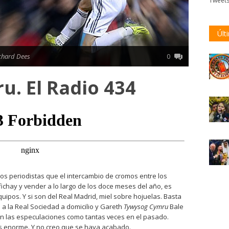
Tweet
Últ
chard Dees
0
. El Radio 434
os periodistas que el intercambio de cromos entre los
chay y vender a lo largo de los doce meses del año, es
equipos. Y si son del Real Madrid, miel sobre hojuelas. Basta
e a la Real Sociedad a domicilio y Gareth
Tywysog Cymru
Bale
n las especulaciones como tantas veces en el pasado.
es enorme. Y no creo que se haya acabado.