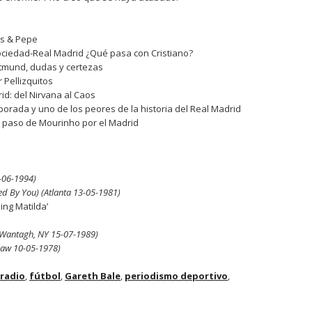
ts & Pepe
Sociedad-Real Madrid ¿Qué pasa con Cristiano?
rtmund, dudas y certezas
r Pellizquitos
id: del Nirvana al Caos
mporada y uno de los peores de la historia del Real Madrid
l paso de Mourinho por el Madrid
-06-1994)
ed By You) (Atlanta 13-05-1981)
ing Matilda’
(Wantagh, NY 15-07-1989)
naw 10-05-1978)
 radio
,
fútbol
,
Gareth Bale
,
periodismo deportivo
,