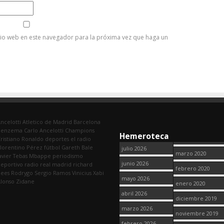
tio web en este navegador para la próxima vez que haga un
ncelotti
Atletico de Madrid
Barcelona
Benzema
Carlo Ancelotti
Champions
Hemeroteca
ristiano Ronaldo
deportes
el radio
lorentino Pérez
fútbol
Gareth Bale
julio 2026
marzo 2020
avier Tebas
Mbappe
periodismo
junio 2026
eportivo
radio
real madrid
richard
febrero 2020
dees
Rodrygo
Sergio Ramos
Vinicius
Xabi
mayo 2026
lonso
Zidane
enero 2020
abril 2026
diciembre 2019
marzo 2026
noviembre 2019
febrero 2026