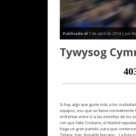
Publicado el
7 de abril de 2014 |
por Ri
Tywysog Cymru
Si hay algo que guste más a los ciudadan
equipos, eso que se llama normalmente fi
enfrentar entre sí a las estrellas de los 
con que falte Cristiano, el Madrid vapule
haga un gran partido, para que comience
Zidane, Figo, Ronaldo Nazario… La lista 