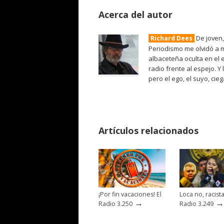
Acerca del autor
De joven,
Richard Dees
Periodismo me olvidó a m
albaceteña oculta en el 
radio frente al espejo. Y
pero el ego, el suyo, cie
Artículos relacionados
¡Por fin vacaciones! El
Loca no, racista
→
→
Radio 3.250
Radio 3.249