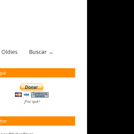
 Oldies
Buscar →
pal
¿Por qué?
tter