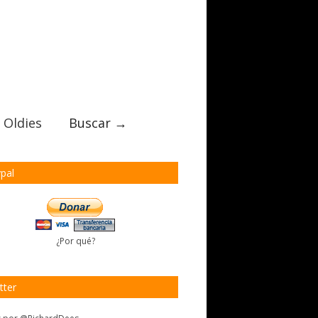
 Oldies
Buscar →
pal
¿Por qué?
tter