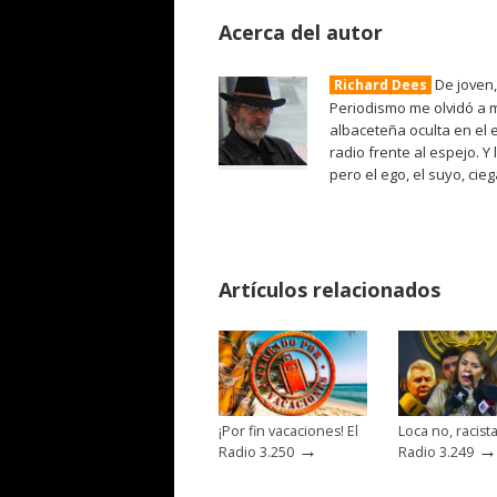
Acerca del autor
De joven,
Richard Dees
Periodismo me olvidó a m
albaceteña oculta en el 
radio frente al espejo. Y
pero el ego, el suyo, cie
Artículos relacionados
¡Por fin vacaciones! El
Loca no, racista
→
→
Radio 3.250
Radio 3.249