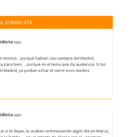
o. El Radio 474
idista
says:
s lo mismo)… porqué hablan casi siempre del Madrid,
 para bien…, porque es el tema que da audiencia. Si las
l Madrid, ya podían echar el cierre esos medios
idista
says:
e si te dejas, te acaben entrevistando algún día en Marca,
con la Patiño…, en un intento de aliarse con el «enemigo»