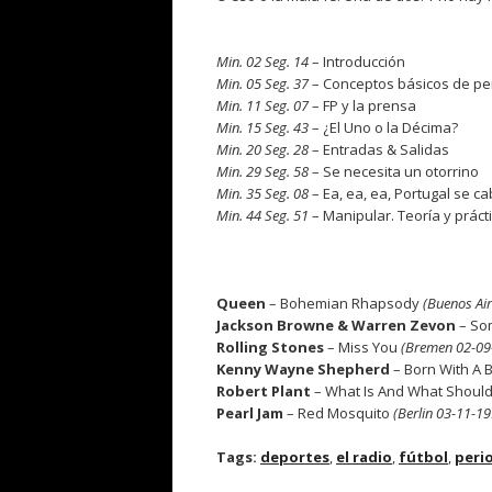
.
Min. 02 Seg. 14
– Introducción
Min. 05 Seg. 37
– Conceptos básicos de pe
Min. 11 Seg. 07
– FP y la prensa
Min. 15 Seg. 43
– ¿El Uno o la Décima?
Min. 20 Seg. 28
– Entradas & Salidas
Min. 29 Seg. 58
– Se necesita un otorrino
Min. 35 Seg. 08
– Ea, ea, ea, Portugal se c
Min. 44 Seg. 51
– Manipular. Teoría y práct
.
Queen
– Bohemian Rhapsody
(Buenos Ai
Jackson Browne & Warren Zevon
– So
Rolling Stones
– Miss You
(Bremen 02-09
Kenny Wayne Shepherd
– Born With A 
Robert Plant
– What Is And What Shoul
Pearl Jam
– Red Mosquito
(Berlin 03-11-19
Tags:
deportes
,
el radio
,
fútbol
,
peri