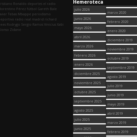
Hemeroteca
ristiano Ronaldo
deportes
el radio
lorentino Pérez
fútbol
Gareth Bale
julio 2026
marzo 2020
avier Tebas
Mbappe
periodismo
junio 2026
eportivo
radio
real madrid
richard
febrero 2020
dees
Rodrygo
Sergio Ramos
Vinicius
Xabi
mayo 2026
lonso
Zidane
enero 2020
abril 2026
diciembre 2019
marzo 2026
noviembre 2019
febrero 2026
octubre 2019
enero 2026
septiembre 2019
diciembre 2025
agosto 2019
noviembre 2025
julio 2019
octubre 2025
junio 2019
septiembre 2025
mayo 2019
agosto 2025
abril 2019
julio 2025
marzo 2019
junio 2025
febrero 2019