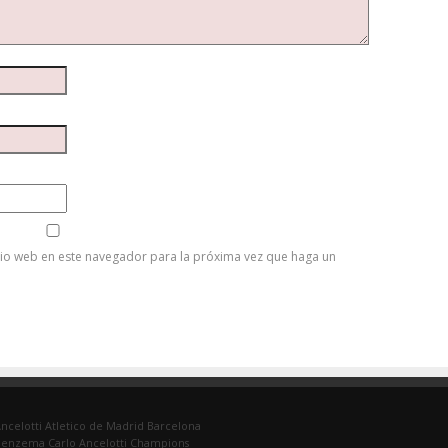
tio web en este navegador para la próxima vez que haga un
ncelotti
Atletico de Madrid
Barcelona
Benzema
Carlo Ancelotti
Champions