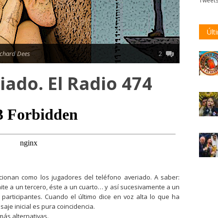
Tweet
Últ
ichard Dees
2
iado. El Radio 474
cionan como los jugadores del teléfono averiado. A saber:
mite a un tercero, éste a un cuarto… y así sucesivamente a un
participantes. Cuando el último dice en voz alta lo que ha
aje inicial es pura coincidencia.
más alternativas.