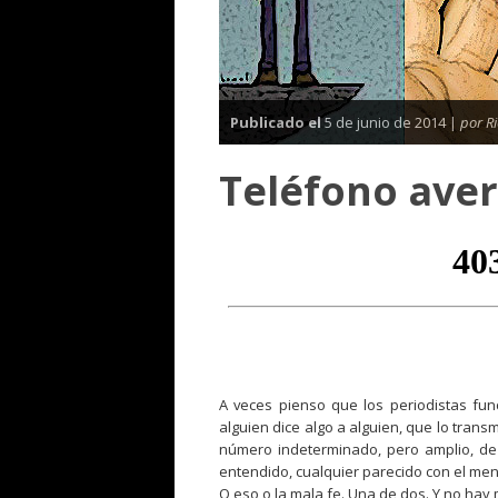
Publicado el
5 de junio de 2014 |
por R
Teléfono aver
A veces pienso que los periodistas fun
alguien dice algo a alguien, que lo trans
número indeterminado, pero amplio, de 
entendido, cualquier parecido con el mens
O eso o la mala fe. Una de dos. Y no hay 