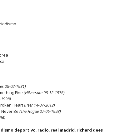
riodismo
abrea
ica
res 28-02-1981)
mething Fine
(Hilversum 08-12-1976)
-1998)
Broken Heart
(Peer 14-07-2012)
d Never Be
(The Hague 27-06-1993)
96)
odismo deportivo
,
radio
,
real madrid
,
richard dees