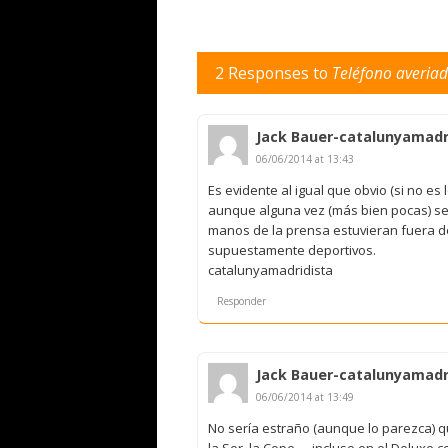
2 Responses to
Teléfono averiad
Jack Bauer-catalunyamadr
06/06/2014 at 13:43
Es evidente al igual que obvio (si no e
aunque alguna vez (más bien pocas) sea
manos de la prensa estuvieran fuera de
supuestamente deportivos.
catalunyamadridista
Responder
Jack Bauer-catalunyamadr
06/06/2014 at 13:49
No sería estraño (aunque lo parezca) qu
la Ser, la Cope…, incluso en el Deluxe 