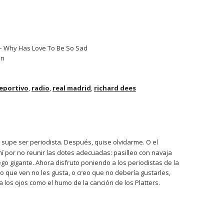
– Why Has Love To Be So Sad
in
eportivo
,
radio
,
real madrid
,
richard dees
 supe ser periodista. Después, quise olvidarme. O el
í por no reunir las dotes adecuadas: pasilleo con navaja
ego gigante. Ahora disfruto poniendo a los periodistas de la
 lo que ven no les gusta, o creo que no debería gustarles,
ga los ojos como el humo de la canción de los Platters.