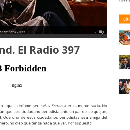
Tweet
Últ
or Richard Dees
7
nd. El Radio 397
en aquella infame serie
«Los Serrano»
era… mente sucia. No
gún que otro ciudadano periodista ante un par de, se quejan,
d
. Que uno de esos ciudadanos periodistas sea amigo del
honero, no creo que tenga nada que ver. Por supuesto.