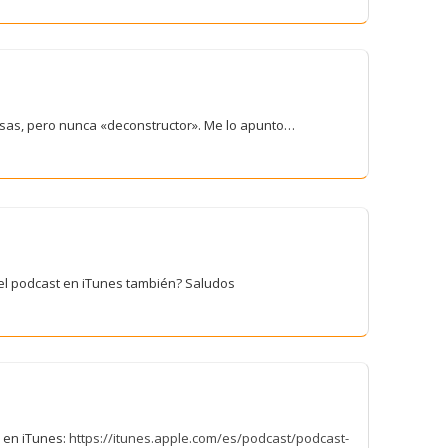
as, pero nunca «deconstructor». Me lo apunto…
 el podcast en iTunes también? Saludos
o en iTunes:
https://itunes.apple.com/es/podcast/podcast-