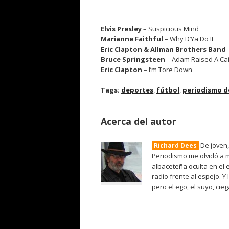
Elvis Presley
– Suspicious Mind
Marianne Faithful
– Why D’Ya Do It
Eric Clapton & Allman Brothers Band
Bruce Springsteen
– Adam Raised A Ca
Eric Clapton
– I’m Tore Down
Tags:
deportes
,
fútbol
,
periodismo d
Acerca del autor
De joven,
Richard Dees
Periodismo me olvidó a m
albaceteña oculta en el 
radio frente al espejo. Y
pero el ego, el suyo, cie