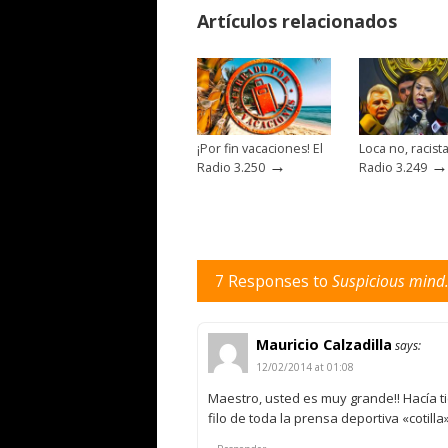
Artículos relacionados
¡Por fin vacaciones! El
Loca no, racista
→
→
Radio 3.250
Radio 3.249
7 Responses to
Suspicious mind.
Mauricio Calzadilla
says:
12/02/2014 at 01:08
Maestro, usted es muy grande!! Hacía 
filo de toda la prensa deportiva «cotill