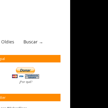
 Oldies
Buscar →
pal
¿Por qué?
tter