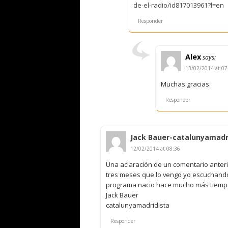
de-el-radio/id817013961?l=en
Responder
Alex
says:
13/02/2014 at 07
Muchas gracias.
Responder
Jack Bauer-catalunyamadr
12/02/2014 at 08:36
Una aclaración de un comentario anteri
tres meses que lo vengo yo escuchando 
programa nacio hace mucho más tiempo
Jack Bauer
catalunyamadridista
Responder