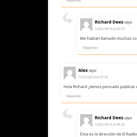
Responder
Richard Dees
says:
12/02/2014 at 02:03
Me habían llamado muchas cos
Responder
Alex
says:
12/02/2014 at 07:50
Hola Richard ¿tienes pensado publicar
Responder
Richard Dees
says:
12/02/2014 at 08:50
Ésta es la dirección de El Radi