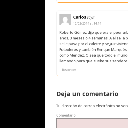
Carlos
says:
12/02/2014 at 14:14
Roberto Gómez dijo que era el peor arb
años, 3 meses o 4 semanas. A él se la pe
se le pasa por el caletre y seguir vivie
Futboleros y también Enrique Marqués d
como Méndez. O sea que todo el mundo 
llamando para que suelte sus sandeces
Responder
Deja un comentario
Tu dirección de correo electrónico no ser
Comentario