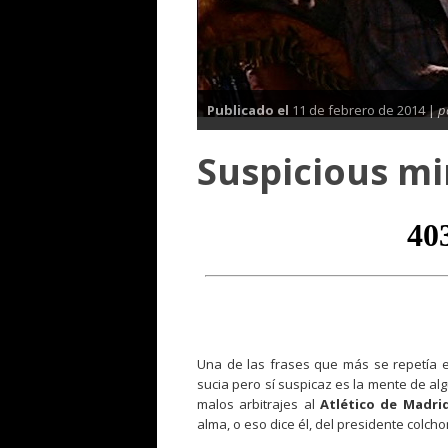
Publicado el
11 de febrero de 2014 |
p
Suspicious mi
Una de las frases que más se repetía 
sucia pero sí suspicaz es la mente de al
malos arbitrajes al
Atlético de Madri
alma, o eso dice él, del presidente colc