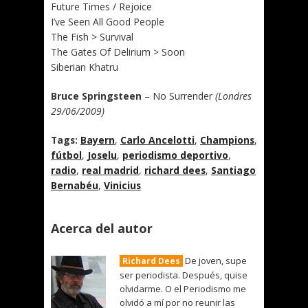
Future Times / Rejoice
I’ve Seen All Good People
The Fish > Survival
The Gates Of Delirium > Soon
Siberian Khatru
Bruce Springsteen
– No Surrender
(Londres
29/06/2009)
Tags:
Bayern
,
Carlo Ancelotti
,
Champions
,
fútbol
,
Joselu
,
periodismo deportivo
,
radio
,
real madrid
,
richard dees
,
Santiago
Bernabéu
,
Vinicius
Acerca del autor
De joven, supe
Richard Dees
ser periodista. Después, quise
olvidarme. O el Periodismo me
olvidó a mí por no reunir las