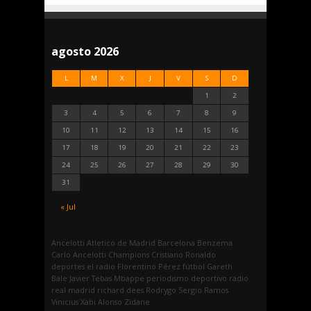
agosto 2026
L
M
X
J
V
S
D
1
2
3
4
5
6
7
8
9
10
11
12
13
14
15
16
17
18
19
20
21
22
23
24
25
26
27
28
29
30
31
« Jul
Ancelotti
Atletico de Madrid
Barcelona
Benzema
Carlo Ancelotti
Champions
Cristiano Ronaldo
deportes
el radio
Florentino Pérez
fútbol
Gareth
Bale
Javier Tebas
Mbappe
periodismo deportivo
radio
real madrid
richard dees
Rodrygo
Sergio Ramos
Vinicius
Xabi Alonso
Zidane