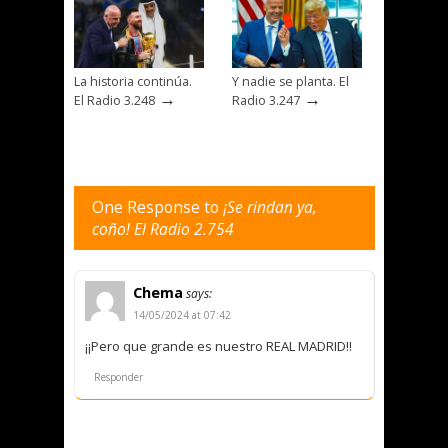
La historia continúa.
Y nadie se planta. El
→
→
El Radio 3.248
Radio 3.247
One Response to
¡Se rindan ya,
coño! El Radio 2.754
Chema
says:
14/05/2024 at 07:42
¡¡Pero que grande es nuestro REAL MADRID!!
Responder