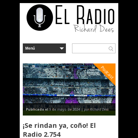
Podcast
Publicado el
9 de mayo de 2024 |
por Richard Dees
¡Se rindan ya, coño! El
Radio 2.754