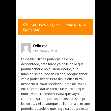
3 Responses to
Que se moje otro. El
Radio 840
felix
says:
14/01/2016 at 20:52
Lo de tus ultimas palabras dalo por
descontado, esta tarde ya he leido lo que
podría fichar o no el ´Real Madrid, que
tambien se equivocan en eso, porque fichar
van a poder fichar. Pero del Atlético ni mú.
Respecto a David Sanchez, Perez de Rozas,
etc. Es como darse contra un muro porque
nunca van a reconocer nada que vaya en
contra de su equipo. Los malos son siempre
los otros. Y ellos aunque se llamen a sí mismo
periodistas todo lo que haga su equipo está