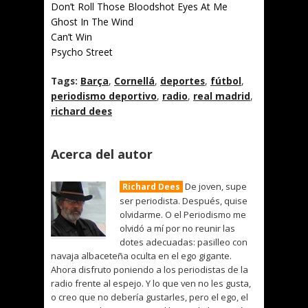
Don’t Roll Those Bloodshot Eyes At Me
Ghost In The Wind
Can’t Win
Psycho Street
Tags:
Barça
,
Cornellá
,
deportes
,
fútbol
,
periodismo deportivo
,
radio
,
real madrid
,
richard dees
Acerca del autor
De joven, supe
Richard Dees
ser periodista. Después, quise
olvidarme. O el Periodismo me
olvidó a mí por no reunir las
dotes adecuadas: pasilleo con
navaja albaceteña oculta en el ego gigante.
Ahora disfruto poniendo a los periodistas de la
radio frente al espejo. Y lo que ven no les gusta,
o creo que no debería gustarles, pero el ego, el