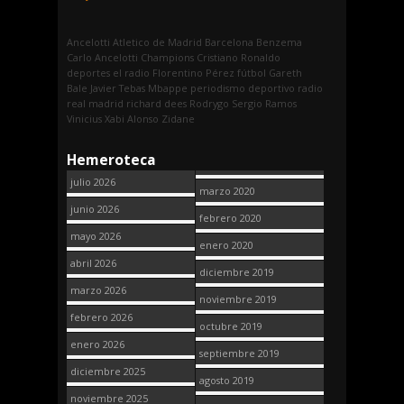
Ancelotti
Atletico de Madrid
Barcelona
Benzema
Carlo Ancelotti
Champions
Cristiano Ronaldo
deportes
el radio
Florentino Pérez
fútbol
Gareth
Bale
Javier Tebas
Mbappe
periodismo deportivo
radio
real madrid
richard dees
Rodrygo
Sergio Ramos
Vinicius
Xabi Alonso
Zidane
Hemeroteca
julio 2026
marzo 2020
junio 2026
febrero 2020
mayo 2026
enero 2020
abril 2026
diciembre 2019
marzo 2026
noviembre 2019
febrero 2026
octubre 2019
enero 2026
septiembre 2019
diciembre 2025
agosto 2019
noviembre 2025