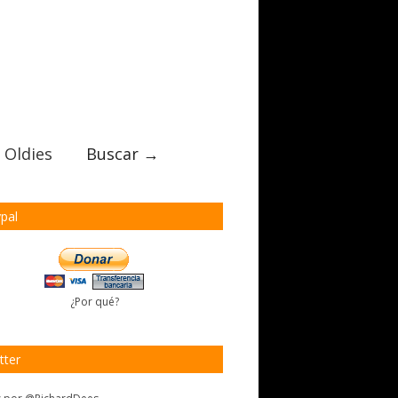
 Oldies
Buscar →
pal
¿Por qué?
tter