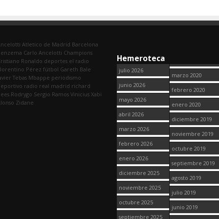
ncelotti
Atletico de Madrid
Barcelona
Benzema
Carlo Ancelotti
Champions
Hemeroteca
ristiano Ronaldo
deportes
el radio
lorentino Pérez
fútbol
Gareth Bale
julio 2026
marzo 2020
avier Tebas
Mbappe
periodismo
junio 2026
eportivo
radio
real madrid
richard
febrero 2020
dees
Rodrygo
Sergio Ramos
Vinicius
Xabi
mayo 2026
lonso
Zidane
enero 2020
abril 2026
diciembre 2019
marzo 2026
noviembre 2019
febrero 2026
octubre 2019
enero 2026
septiembre 2019
diciembre 2025
agosto 2019
noviembre 2025
julio 2019
octubre 2025
junio 2019
septiembre 2025