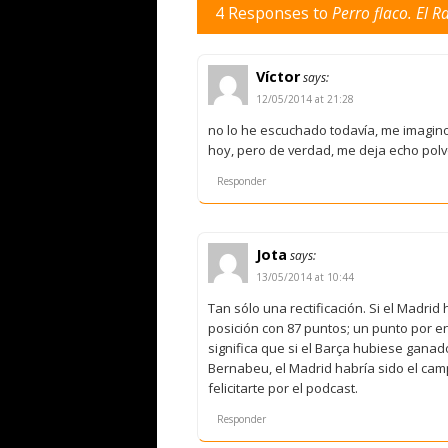
4 Responses to
Perro flaco. El 
Víctor
says:
12/05/2014 at 21:28
no lo he escuchado todavía, me imagino
hoy, pero de verdad, me deja echo polv
Responder
Jota
says:
13/05/2014 at 10:44
Tan sólo una rectificación. Si el Madr
posición con 87 puntos; un punto por en
significa que si el Barça hubiese ganad
Bernabeu, el Madrid habría sido el cam
felicitarte por el podcast.
Responder