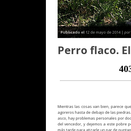
Publicado el
12 de mayo de 2014 |
por
Perro flaco. E
Mientras las cosas van bien, parece que t
agoreros hasta de debajo de las piedras. S
asco, hay problemas personales por doqui
del vencedor, y dejemos a este pobre p
más tarde para atizarle un par de puntapié