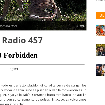
Tweet
Últ
 Richard Dees
4
l Radio 457
odo es perfecto, plácido, idílico. Al tercer revés surgen los
i yo ya lo sabía, si no se pueden ni ver, la convivencia es un
er. Y yo ya lo sabía. Corramos hacia otro barrio, en auxilio
erro con su cargamento de pulgas. Si acaso, ya volveremos
s en el costillar.