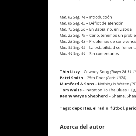
.
Min. 02 Seg. 14
– Introducción
Min. 09 Seg. 45
– Déficit de atención
Min. 15 Seg. 56
– En Babia, no, en Lisboa
Min. 23 Seg. 19
– Carlo, tenemos un probl
Min. 28 Seg. 43
– Problemas de convivenci
Min. 35 Seg. 45
– La estabilidad se fomen
Min. 44 Seg. 54
– Sin comentarios
.
Thin Lizzy
– Cowboy Song
(Tokyo 24-11-1
Patti Smith
– 25th Floor
(Paris 1978)
Mumford & Sons
– Nothing Is Writen
(RT
Tom Waits
– Invitation To The Blues + 
Kenny Wayne Shepherd
– Shame, Sha
Tags:
deportes
,
el radio
,
fútbol
,
peri
Acerca del autor