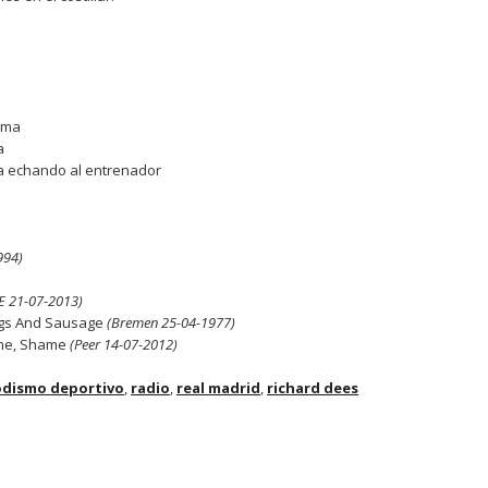
ema
a
ta echando al entrenador
994)
E 21-07-2013)
Eggs And Sausage
(Bremen 25-04-1977)
me, Shame
(Peer 14-07-2012)
odismo deportivo
,
radio
,
real madrid
,
richard dees