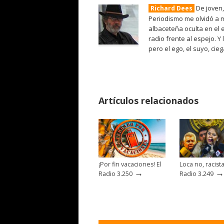
De joven,
Richard Dees
Periodismo me olvidó a m
albaceteña oculta en el 
radio frente al espejo. Y
pero el ego, el suyo, cie
Artículos relacionados
¡Por fin vacaciones! El
Loca no, racista
→
→
Radio 3.250
Radio 3.249