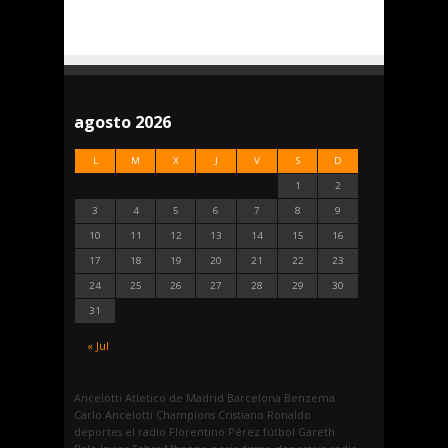
agosto 2026
L
M
X
J
V
S
D
1
2
3
4
5
6
7
8
9
10
11
12
13
14
15
16
17
18
19
20
21
22
23
24
25
26
27
28
29
30
31
« Jul
Ancelotti
Atletico de Madrid
Barcelona
Benzema
Carlo Ancelotti
Champions
Cristiano Ronaldo
deportes
el radio
Florentino Pérez
fútbol
Gareth