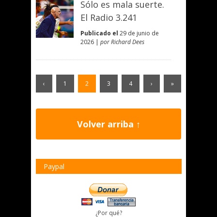
Sólo es mala suerte.
El Radio 3.241
Publicado el
29 de junio de
2026 |
por Richard Dees
‹
1
2
3
4
›
»
Volver arriba ↑
Paypal
¿Por qué?