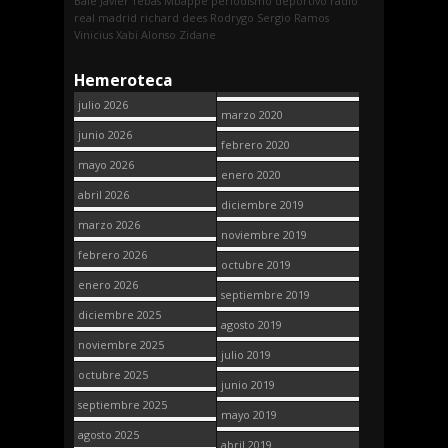
Bale
Javier Tebas
Mbappe
periodismo deportivo
radio
real madrid
richard dees
Rodrygo
Sergio Ramos
Vinicius
Xabi Alonso
Zidane
Hemeroteca
julio 2026
marzo 2020
junio 2026
febrero 2020
mayo 2026
enero 2020
abril 2026
diciembre 2019
marzo 2026
noviembre 2019
febrero 2026
octubre 2019
enero 2026
septiembre 2019
diciembre 2025
agosto 2019
noviembre 2025
julio 2019
octubre 2025
junio 2019
septiembre 2025
mayo 2019
agosto 2025
abril 2019