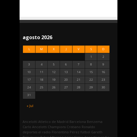
agosto 2026
L
M
X
J
V
S
D
1
2
3
4
5
6
7
8
9
10
11
12
13
14
15
16
17
18
19
20
21
22
23
24
25
26
27
28
29
30
31
« Jul
Ancelotti
Atletico de Madrid
Barcelona
Benzema
Carlo Ancelotti
Champions
Cristiano Ronaldo
deportes
el radio
Florentino Pérez
fútbol
Gareth