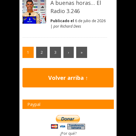
A buenas horas… El
Radio 3.246
Publicado el
6 de julio de 2026
|
por Richard Dees
1
2
3
›
»
Volver arriba ↑
Paypal
¿Por qué?