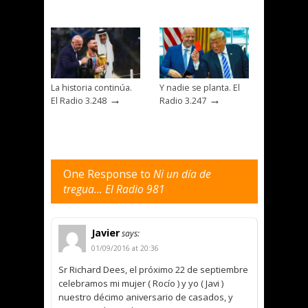
La historia continúa.
Y nadie se planta. El
→
→
El Radio 3.248
Radio 3.247
One Response to
Ni un día de
tregua… El Radio 981
Javier
says:
01/09/2016 at 20:36
Sr Richard Dees, el próximo 22 de septiembre
celebramos mi mujer ( Rocío ) y yo ( Javi )
nuestro décimo aniversario de casados, y