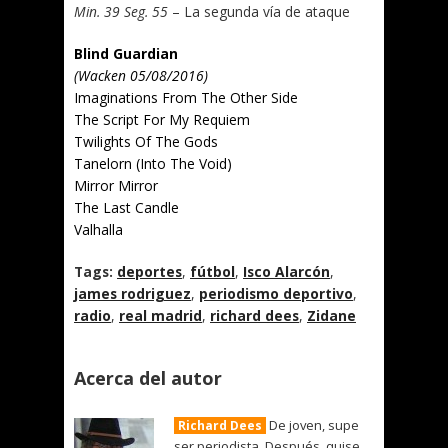
Min. 39 Seg. 55
– La segunda vía de ataque
Blind Guardian
(Wacken 05/08/2016)
Imaginations From The Other Side
The Script For My Requiem
Twilights Of The Gods
Tanelorn (Into The Void)
Mirror Mirror
The Last Candle
Valhalla
Tags:
deportes
,
fútbol
,
Isco Alarcón
,
james rodriguez
,
periodismo deportivo
,
radio
,
real madrid
,
richard dees
,
Zidane
Acerca del autor
De joven, supe
Richard Dees
ser periodista. Después, quise