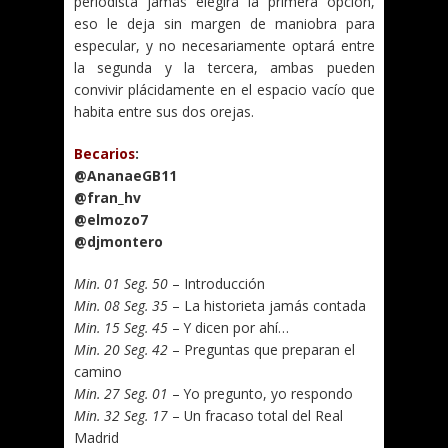
periodista jamás elegirá la primera opción,
eso le deja sin margen de maniobra para
especular, y no necesariamente optará entre
la segunda y la tercera, ambas pueden
convivir plácidamente en el espacio vacío que
habita entre sus dos orejas.
Becarios
:
@AnanaeGB11
@fran_hv
@elmozo7
@djmontero
Min. 01 Seg. 50
– Introducción
Min. 08 Seg. 35
– La historieta jamás contada
Min. 15 Seg. 45
– Y dicen por ahí…
Min. 20 Seg. 42
– Preguntas que preparan el
camino
Min. 27 Seg. 01
– Yo pregunto, yo respondo
Min. 32 Seg. 17
– Un fracaso total del Real
Madrid