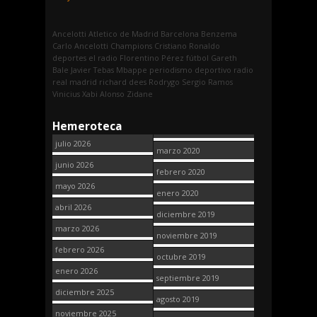
Ancelotti
Atletico de Madrid
Barcelona
Benzema
Carlo Ancelotti
Champions
Cristiano Ronaldo
deportes
el radio
Florentino Pérez
fútbol
Gareth
Bale
Javier Tebas
Mbappe
periodismo deportivo
radio
real madrid
richard dees
Rodrygo
Sergio Ramos
Vinicius
Xabi Alonso
Zidane
Hemeroteca
julio 2026
marzo 2020
junio 2026
febrero 2020
mayo 2026
enero 2020
abril 2026
diciembre 2019
marzo 2026
noviembre 2019
febrero 2026
octubre 2019
enero 2026
septiembre 2019
diciembre 2025
agosto 2019
noviembre 2025