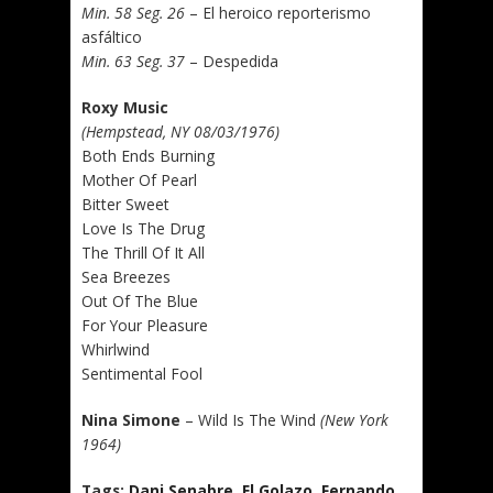
Min. 58 Seg. 26
– El heroico reporterismo
asfáltico
Min. 63 Seg. 37
– Despedida
Roxy Music
(Hempstead, NY 08/03/1976)
Both Ends Burning
Mother Of Pearl
Bitter Sweet
Love Is The Drug
The Thrill Of It All
Sea Breezes
Out Of The Blue
For Your Pleasure
Whirlwind
Sentimental Fool
Nina Simone
– Wild Is The Wind
(New York
1964)
Tags:
Dani Senabre
,
El Golazo
,
Fernando