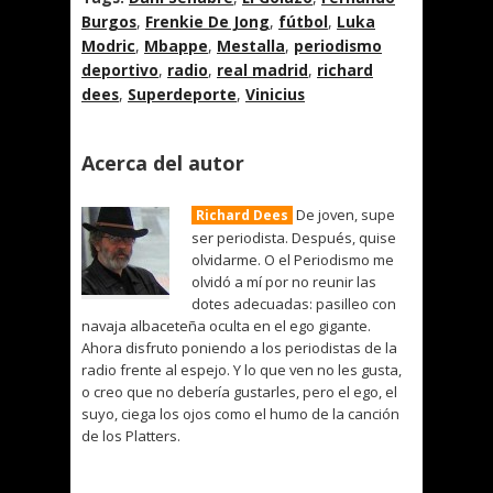
Burgos
,
Frenkie De Jong
,
fútbol
,
Luka
Modric
,
Mbappe
,
Mestalla
,
periodismo
deportivo
,
radio
,
real madrid
,
richard
dees
,
Superdeporte
,
Vinicius
Acerca del autor
De joven, supe
Richard Dees
ser periodista. Después, quise
olvidarme. O el Periodismo me
olvidó a mí por no reunir las
dotes adecuadas: pasilleo con
navaja albaceteña oculta en el ego gigante.
Ahora disfruto poniendo a los periodistas de la
radio frente al espejo. Y lo que ven no les gusta,
o creo que no debería gustarles, pero el ego, el
suyo, ciega los ojos como el humo de la canción
de los Platters.