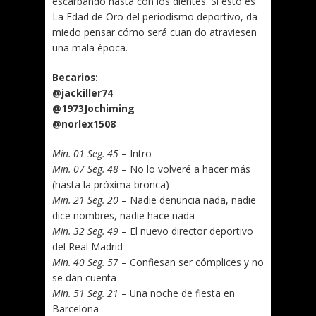
escarbando hasta con los dientes. Si esto es
La Edad de Oro del periodismo deportivo, da
miedo pensar cómo será cuan do atraviesen
una mala época.
Becarios:
@jackiller74
@1973Jochiming
@norlex1508
Min. 01 Seg. 45
– Intro
Min. 07 Seg. 48
– No lo volveré a hacer más
(hasta la próxima bronca)
Min. 21 Seg. 20
– Nadie denuncia nada, nadie
dice nombres, nadie hace nada
Min. 32 Seg. 49
– El nuevo director deportivo
del Real Madrid
Min. 40 Seg. 57
– Confiesan ser cómplices y no
se dan cuenta
Min. 51 Seg. 21
– Una noche de fiesta en
Barcelona