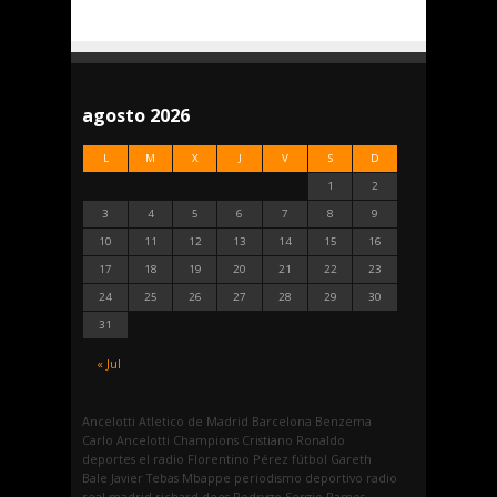
agosto 2026
L
M
X
J
V
S
D
1
2
3
4
5
6
7
8
9
10
11
12
13
14
15
16
17
18
19
20
21
22
23
24
25
26
27
28
29
30
31
« Jul
Ancelotti
Atletico de Madrid
Barcelona
Benzema
Carlo Ancelotti
Champions
Cristiano Ronaldo
deportes
el radio
Florentino Pérez
fútbol
Gareth
Bale
Javier Tebas
Mbappe
periodismo deportivo
radio
real madrid
richard dees
Rodrygo
Sergio Ramos