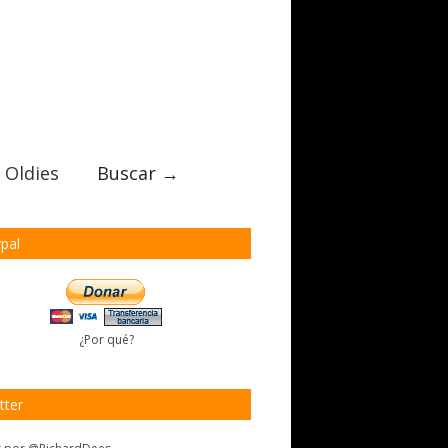
 Oldies
Buscar →
pal
¿Por qué?
tter