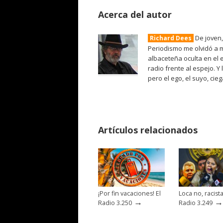
Acerca del autor
De joven,
Richard Dees
Periodismo me olvidó a m
albaceteña oculta en el 
radio frente al espejo. Y
pero el ego, el suyo, cie
Artículos relacionados
¡Por fin vacaciones! El
Loca no, racista
→
→
Radio 3.250
Radio 3.249