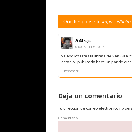
One Response to
Impasse/Relax.
A33
says:
03/06/2014 at 20:17
ya escuchastes la libreta de Van Gaal 
estadio.. publicada hace un par de dia
Responder
Deja un comentario
Tu dirección de correo electrónico no ser
Comentario