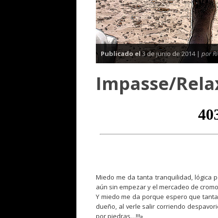
Publicado el
3 de junio de 2014 |
por R
Impasse/Relax
Miedo me da tanta tranquilidad, lógica p
aún sin empezar y el mercadeo de cromos
Y miedo me da porque espero que tanta 
dueño, al verle salir corriendo despavor
por piedras…!!!»