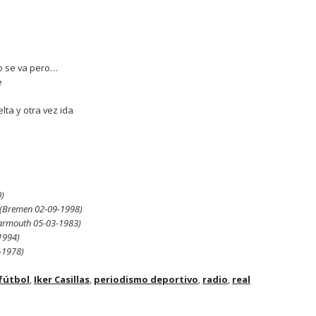
o se va pero…
e
lta y otra vez ida
)
(Bremen 02-09-1998)
armouth 05-03-1983)
1994)
-1978)
fútbol
,
Iker Casillas
,
periodismo deportivo
,
radio
,
real