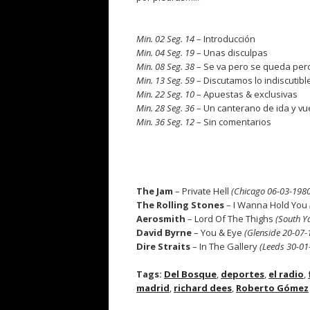
.
Min. 02 Seg. 14
– Introducción
Min. 04 Seg. 19
– Unas disculpas
Min. 08 Seg. 38
– Se va pero se queda per
Min. 13 Seg. 59
– Discutamos lo indiscutibl
Min. 22 Seg. 10
– Apuestas & exclusivas
Min. 28 Seg. 36
– Un canterano de ida y vue
Min. 36 Seg. 12
– Sin comentarios
.
The Jam
– Private Hell
(Chicago 06-03-1980
The Rolling Stones
– I Wanna Hold You
Aerosmith
– Lord Of The Thighs
(South Y
David Byrne
– You & Eye
(Glenside 20-07-
Dire Straits
– In The Gallery
(Leeds 30-01
Tags:
Del Bosque
,
deportes
,
el radio
,
madrid
,
richard dees
,
Roberto Gómez