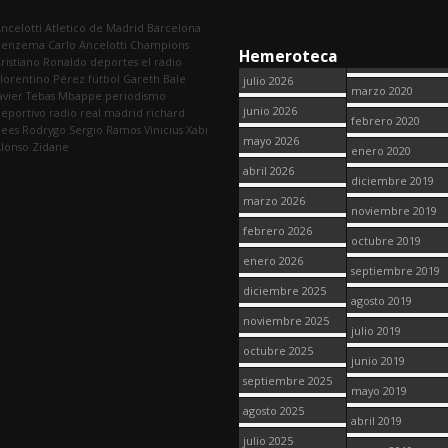
ncelotti
Atletico de Madrid
Barcelona
Benzema
Carlo Ancelotti
Champions
Hemeroteca
ristiano Ronaldo
deportes
el radio
lorentino Pérez
fútbol
Gareth Bale
julio 2026
marzo 2020
avier Tebas
Mbappe
periodismo
junio 2026
eportivo
radio
real madrid
richard
febrero 2020
dees
Rodrygo
Sergio Ramos
Vinicius
Xabi
mayo 2026
lonso
Zidane
enero 2020
abril 2026
diciembre 2019
marzo 2026
noviembre 2019
febrero 2026
octubre 2019
enero 2026
septiembre 2019
diciembre 2025
agosto 2019
noviembre 2025
julio 2019
octubre 2025
junio 2019
septiembre 2025
mayo 2019
agosto 2025
abril 2019
julio 2025