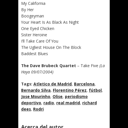
My California
By Her
Boogeyman
Your Heart Is As Black As Night
One Eyed Chicken
Sister Heroine
I’ll Take Care Of You
The Ugliest House On The Block
Baddest Blues
The Dave Brubeck Quartet
– Take Five
(La
Haya 09/07/2004)
Tags:
Atletico de Madrid
,
Barcelona
,
Bernardo Silva
,
Florentino Pérez
,
fútbol
,
Jose Mourinho
,
Olise
,
periodismo
deportivo
,
radio
,
real madrid
,
richard
dees
,
Rodri
Acerca del autor