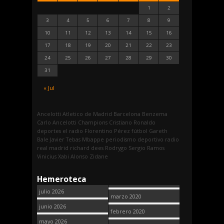
1
2
3
4
5
6
7
8
9
10
11
12
13
14
15
16
17
18
19
20
21
22
23
24
25
26
27
28
29
30
31
« Jul
Ancelotti
Atletico de Madrid
Barcelona
Benzema
Carlo Ancelotti
Champions
Cristiano Ronaldo
deportes
el radio
Florentino Pérez
fútbol
Gareth
Bale
Javier Tebas
Mbappe
periodismo deportivo
radio
real madrid
richard dees
Rodrygo
Sergio Ramos
Vinicius
Xabi Alonso
Zidane
Hemeroteca
julio 2026
marzo 2020
junio 2026
febrero 2020
mayo 2026