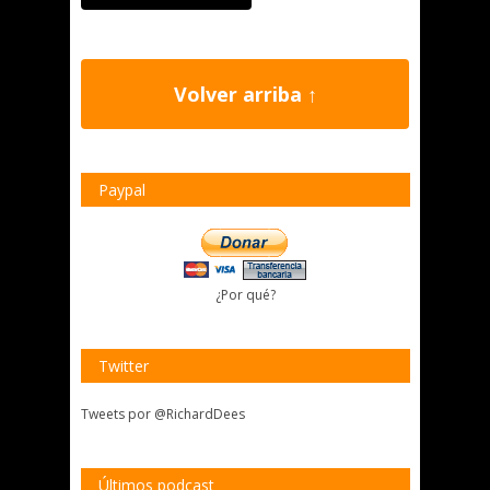
Volver arriba ↑
Paypal
¿Por qué?
Twitter
Tweets por @RichardDees
Últimos podcast